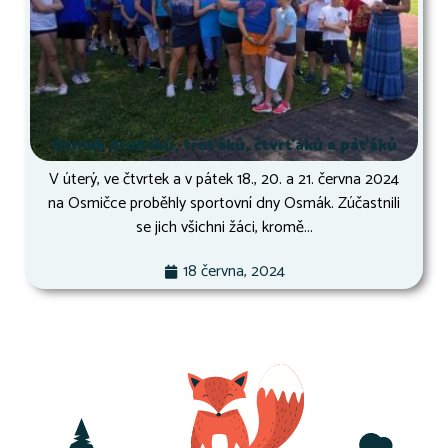
Osmák druháků, třeťáků, čtvrťáků a páťáků
V úterý, ve čtvrtek a v pátek 18., 20. a 21. června 2024
na Osmičce proběhly sportovní dny Osmák. Zúčastnili
se jich všichni žáci, kromě...
18 června, 2024