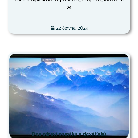
p4
...
22 června, 2024
Den zdraví osmáků a deváťáků