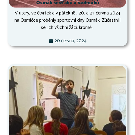
Osmák šesťáků a sedmáků
V úterý, ve čtvrtek a v pátek 18., 20. a 21. června 2024
na Osmičce proběhly sportovní dny Osmák. Zúčastnili
se jich všichni žáci, kromě...
20 června, 2024