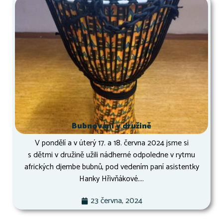
Bubnování v družině
V pondělí a v úterý 17. a 18. června 2024 jsme si
s dětmi v družině užili nádherné odpoledne v rytmu
afrických djembe bubnů, pod vedením paní asistentky
Hanky Hřivňákové....
23 června, 2024