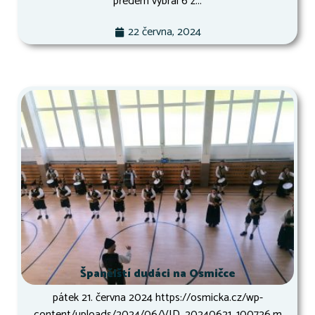
předem vybral 6 z...
22 června, 2024
Španělští dudáci na Osmičce
pátek 21. června 2024 https://osmicka.cz/wp-
content/uploads/2024/06/VID_20240621_100726.m