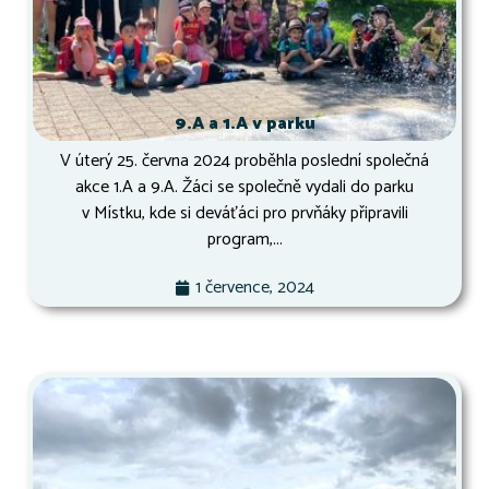
9.A a 1.A v parku
V úterý 25. června 2024 proběhla poslední společná
akce 1.A a 9.A. Žáci se společně vydali do parku
v Místku, kde si deváťáci pro prvňáky připravili
program,...
1 července, 2024