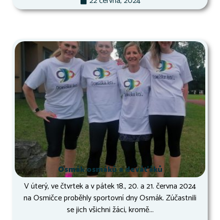
22 června, 2024
Osmák osmáků a deváťáků
V úterý, ve čtvrtek a v pátek 18., 20. a 21. června 2024
na Osmičce proběhly sportovní dny Osmák. Zúčastnili
se jich všichni žáci, kromě...