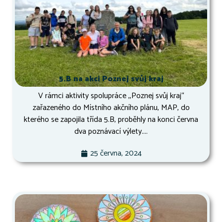
5.B na akci Poznej svůj kraj
V rámci aktivity spolupráce ,,Poznej svůj kraj“
zařazeného do Místního akčního plánu, MAP, do
kterého se zapojila třída 5.B, proběhly na konci června
dva poznávací výlety....
25 června, 2024