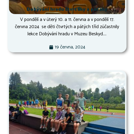
Dobývání hradu čtvrťáky a páťáky
V pondělí a v úterý 10. a 11. června a v pondělí 17.
června 2024 se děti čtvrtých a pátých tříd zúčastnily
lekce Dobývání hradu v Muzeu Beskyd....
19 června, 2024