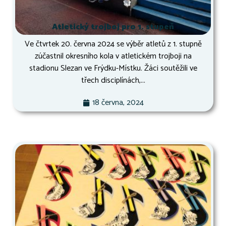
Atletický trojboj pro 1. stupeň
Ve čtvrtek 20. června 2024 se výběr atletů z 1. stupně
zúčastnil okresního kola v atletickém trojboji na
stadionu Slezan ve Frýdku-Místku. Žáci soutěžili ve
třech disciplínách,...
18 června, 2024