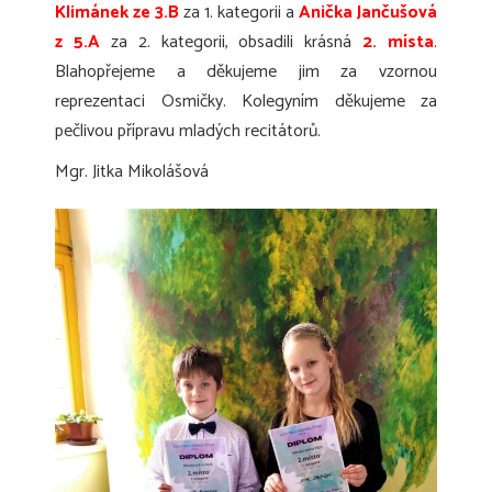
Klimánek ze 3.B
za 1. kategorii a
Anička Jančušová
z 5.A
za 2. kategorii, obsadili krásná
2. místa
.
Blahopřejeme a děkujeme jim za vzornou
reprezentaci Osmičky. Kolegyním děkujeme za
pečlivou přípravu mladých recitátorů.
Mgr. Jitka Mikolášová