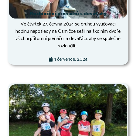
Rozloučení prvňáčků s deváťáky
Ve čtvrtek 27. června 2024 se druhou vyučovací
hodinu naposledy na Osmičce sešli na školním dvoře
všichni přítomní prvňáčci a deváťáci, aby se společně
rozloučili....
1 července, 2024