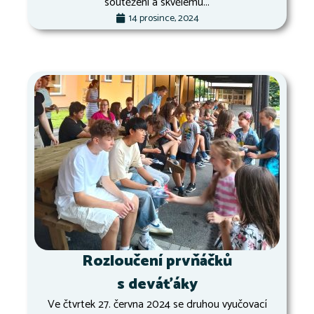
soutěžení a skvělému...
14 prosince, 2024
Rozloučení prvňáčků
s deváťáky
Ve čtvrtek 27. června 2024 se druhou vyučovací