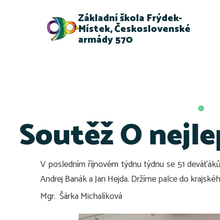
Základní škola Frýdek-
Místek, Československé
armády 570
Soutěž O nejl
V posledním říjnovém týdnu týdnu se 51 deváťáků 
Andrej Banák a Jan Hejda. Držíme palce do krajskéh
Mgr. Šárka Michalíková