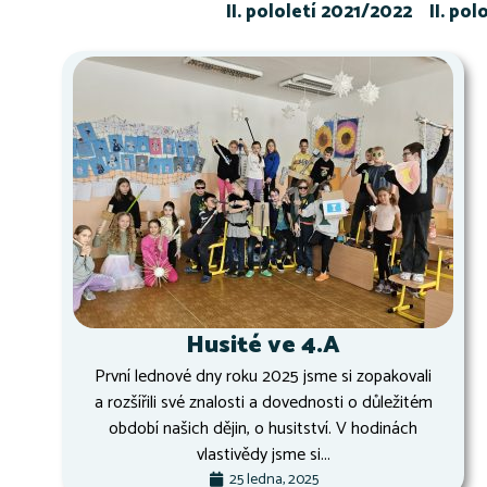
II. pololetí 2021/2022
II. po
Husité ve 4.A
První lednové dny roku 2025 jsme si zopakovali
a rozšířili své znalosti a dovednosti o důležitém
období našich dějin, o husitství. V hodinách
vlastivědy jsme si...
25 ledna, 2025