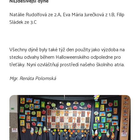
NEJděsivější dýně
Natálie Rudolfová ze 2.A, Eva Mária Jurečková z 1.B, Filip
Sládek ze 3.C
Všechny dýně byly také týž den použity jako výzdoba na
stezku odvahy během Halloweenského odpoledne pro
třeťáky. Nyní ozvláštňují prostředí našeho školního atria.
Mgr. Renáta Polomská