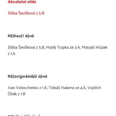
Absolutní vítěz
Eliška Ševčíková z 5.B
NEJhezčí dýně
Eliška Ševčíková z 5.B, Matěj Trupka ze 3.A, Matyáš Hrůzek
z 1.A
NEJoriginálnější dýně
Ivan Voloschenko z 1.A, Tobiáš Halama ze 4.A, Vojtěch
Čihák z 1.B