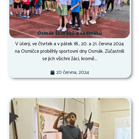
Osmák šesťáků a sedmáků
V úterý, ve čtvrtek a v pátek 18., 20. a 21. června 2024
na Osmičce proběhly sportovní dny Osmák. Zúčastnili
se jich všichni žáci, kromě...
20 června, 2024