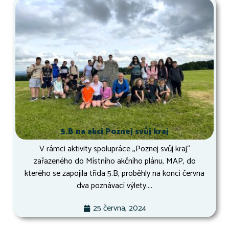
5.B na akci Poznej svůj kraj
V rámci aktivity spolupráce ,,Poznej svůj kraj“
zařazeného do Místního akčního plánu, MAP, do
kterého se zapojila třída 5.B, proběhly na konci června
dva poznávací výlety....
25 června, 2024