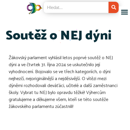
Soutěž o NEJ dýni
Žákovský parlament vyhlásil letos poprvé soutěž o NEJ
dýni a ve čtvrtek 31. října 2024 se uskutečnilo její
vyhodnocení. Bojovalo se ve třech kategoriích, o dýni
nejhezčí, nejoriginálnější a nejděsivější. O vítězi mezi
dýněmi rozhodovali deváťáci, učitelé a další zaměstnanci
školy. Vybrat tu NEJ bylo opravdu těžké! Výhercům
gratulujeme a děkujeme všem, kteří se této soutěže
žákovského parlamentu zúčastnili!