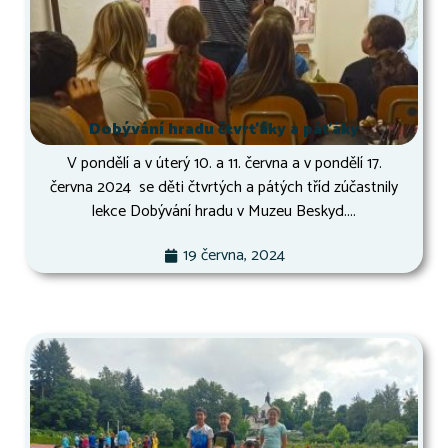
Dobývání hradu čtvrťáky a páťáky
V pondělí a v úterý 10. a 11. června a v pondělí 17.
června 2024 se děti čtvrtých a pátých tříd zúčastnily
lekce Dobývání hradu v Muzeu Beskyd....
19 června, 2024