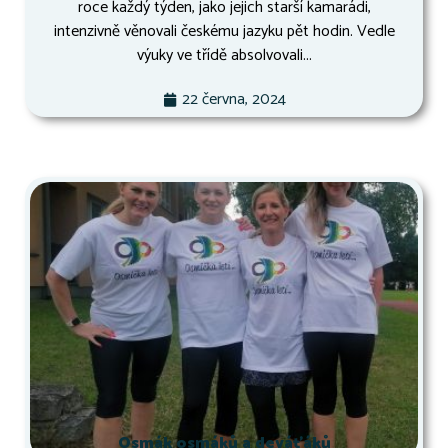
roce každý týden, jako jejich starší kamarádi,
intenzivně věnovali českému jazyku pět hodin. Vedle
výuky ve třídě absolvovali...
22 června, 2024
Osmák osmáků a deváťáků