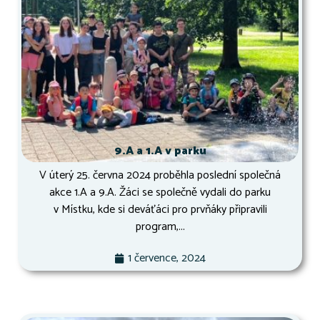
9.A a 1.A v parku
V úterý 25. června 2024 proběhla poslední společná
akce 1.A a 9.A. Žáci se společně vydali do parku
v Místku, kde si deváťáci pro prvňáky připravili
program,...
1 července, 2024