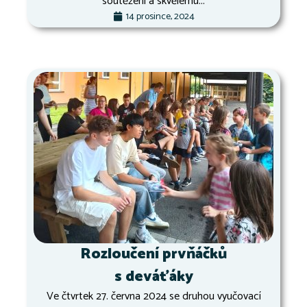
soutěžení a skvělému...
14 prosince, 2024
Rozloučení prvňáčků
s deváťáky
Ve čtvrtek 27. června 2024 se druhou vyučovací