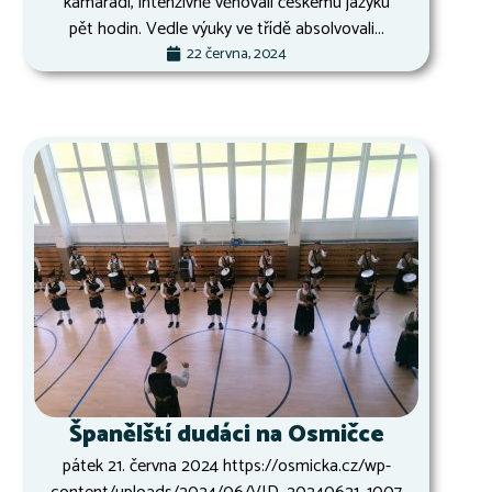
kamarádi, intenzivně věnovali českému jazyku
pět hodin. Vedle výuky ve třídě absolvovali...
22 června, 2024
Španělští dudáci na Osmičce
pátek 21. června 2024 https://osmicka.cz/wp-