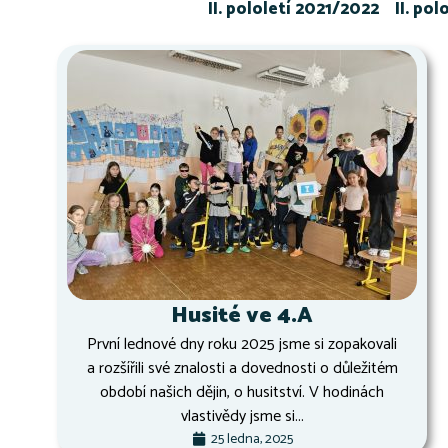
II. pololetí 2021/2022
II. po
Husité ve 4.A
První lednové dny roku 2025 jsme si zopakovali
a rozšířili své znalosti a dovednosti o důležitém
období našich dějin, o husitství. V hodinách
vlastivědy jsme si...
25 ledna, 2025