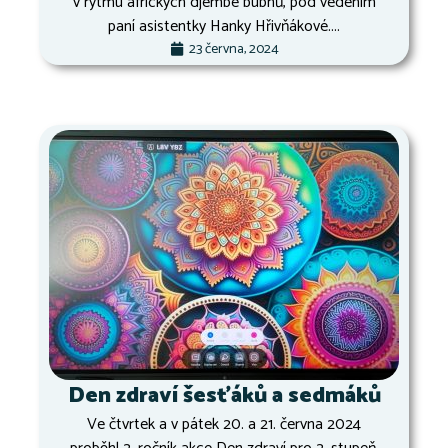
v rytmu afrických djembe bubnů, pod vedením
paní asistentky Hanky Hřivňákové....
23 června, 2024
Den zdraví šesťáků a sedmáků
Ve čtvrtek a v pátek 20. a 21. června 2024