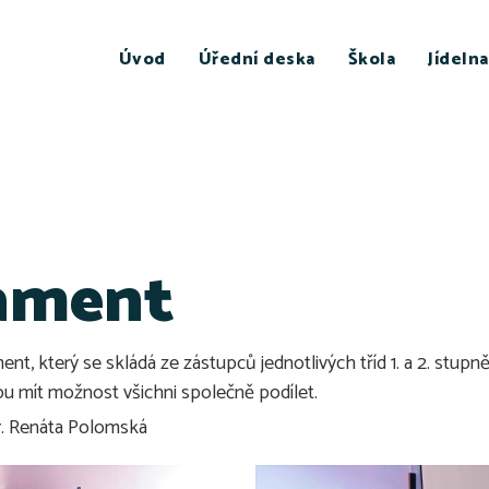
Úvod
Úřední deska
Škola
Jídelna
lament
nt, který se skládá ze zástupců jednotlivých tříd 1. a 2. stupn
dou mít možnost všichni společně podílet.
r. Renáta Polomská