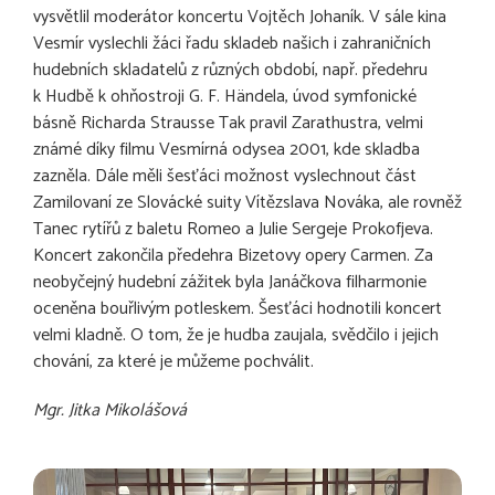
vysvětlil moderátor koncertu Vojtěch Johaník. V sále kina
Vesmír vyslechli žáci řadu skladeb našich i zahraničních
hudebních skladatelů z různých období, např. předehru
k Hudbě k ohňostroji G. F. Händela, úvod symfonické
básně Richarda Strausse Tak pravil Zarathustra, velmi
známé díky filmu Vesmírná odysea 2001, kde skladba
zazněla. Dále měli šesťáci možnost vyslechnout část
Zamilovaní ze Slovácké suity Vítězslava Nováka, ale rovněž
Tanec rytířů z baletu Romeo a Julie Sergeje Prokofjeva.
Koncert zakončila předehra Bizetovy opery Carmen. Za
neobyčejný hudební zážitek byla Janáčkova filharmonie
oceněna bouřlivým potleskem. Šesťáci hodnotili koncert
velmi kladně. O tom, že je hudba zaujala, svědčilo i jejich
chování, za které je můžeme pochválit.
Mgr. Jitka Mikolášová