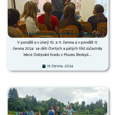
Dobývání hradu čtvrťáky a páťáky
V pondělí a v úterý 10. a 11. června a v pondělí 17.
června 2024 se děti čtvrtých a pátých tříd zúčastnily
lekce Dobývání hradu v Muzeu Beskyd....
19 června, 2024