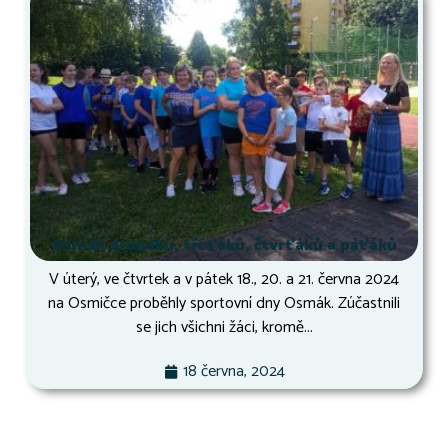
Osmák druháků, třeťáků, čtvrťáků a páťáků
V úterý, ve čtvrtek a v pátek 18., 20. a 21. června 2024
na Osmičce proběhly sportovní dny Osmák. Zúčastnili
se jich všichni žáci, kromě...
18 června, 2024