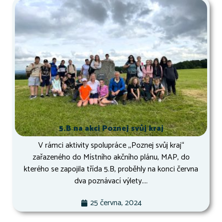
5.B na akci Poznej svůj kraj
V rámci aktivity spolupráce ,,Poznej svůj kraj“
zařazeného do Místního akčního plánu, MAP, do
kterého se zapojila třída 5.B, proběhly na konci června
dva poznávací výlety....
25 června, 2024