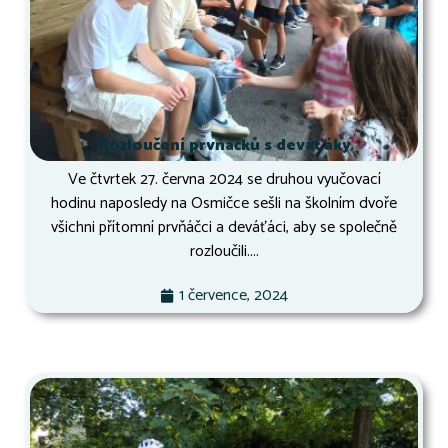
Rozloučení prvňáčků s deváťáky
Ve čtvrtek 27. června 2024 se druhou vyučovací
hodinu naposledy na Osmičce sešli na školním dvoře
všichni přítomní prvňáčci a deváťáci, aby se společně
rozloučili....
1 července, 2024