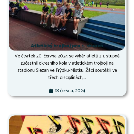
Atletický trojboj pro 1. stupeň
Ve čtvrtek 20. června 2024 se výběr atletů z 1. stupně
zúčastnil okresního kola v atletickém trojboji na
stadionu Slezan ve Frýdku-Místku. Žáci soutěžili ve
třech disciplínách,...
18 června, 2024