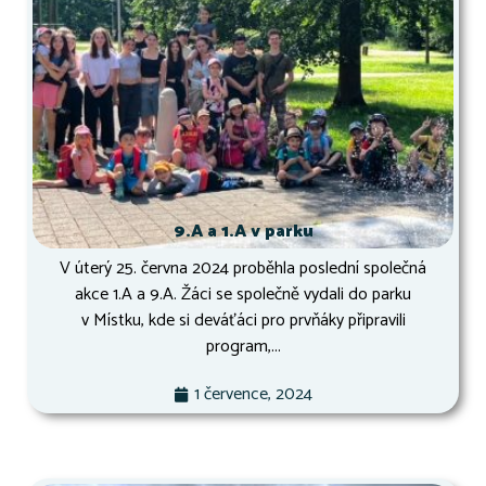
9.A a 1.A v parku
V úterý 25. června 2024 proběhla poslední společná
akce 1.A a 9.A. Žáci se společně vydali do parku
v Místku, kde si deváťáci pro prvňáky připravili
program,...
1 července, 2024