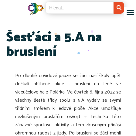
Šesťáci a 5.A na
bruslení
Po dlouhé covidové pauze se žáci naší školy opět
dočkali oblíbené akce – bruslení na ledě ve
víceúčelové hale Polárka. Ve čtvrtek 6. října 2022 se
všechny šesté třídy spolu s 5.A vydaly se svými
třídními směrem k ledové ploše. Akce umožňuje
nezkušeným bruslařům osvojit si techniku této
zábavné sportovní aktivity a těm zkušeným přináší
ohromnou radost z jízdy. Po bruslení se žáci mohli