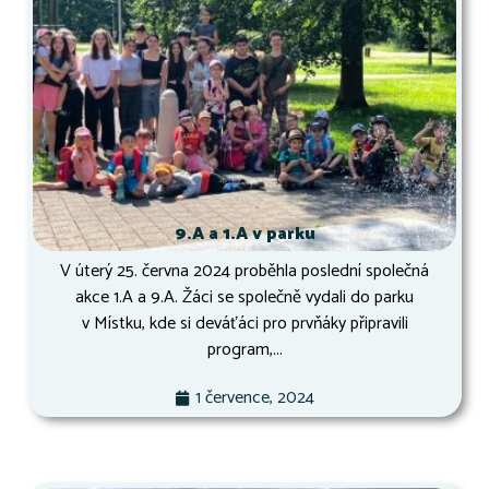
9.A a 1.A v parku
V úterý 25. června 2024 proběhla poslední společná
akce 1.A a 9.A. Žáci se společně vydali do parku
v Místku, kde si deváťáci pro prvňáky připravili
program,...
1 července, 2024