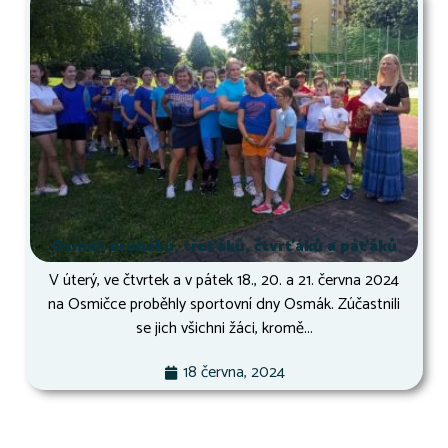
Osmák druháků, třeťáků, čtvrťáků a páťáků
V úterý, ve čtvrtek a v pátek 18., 20. a 21. června 2024
na Osmičce proběhly sportovní dny Osmák. Zúčastnili
se jich všichni žáci, kromě...
18 června, 2024