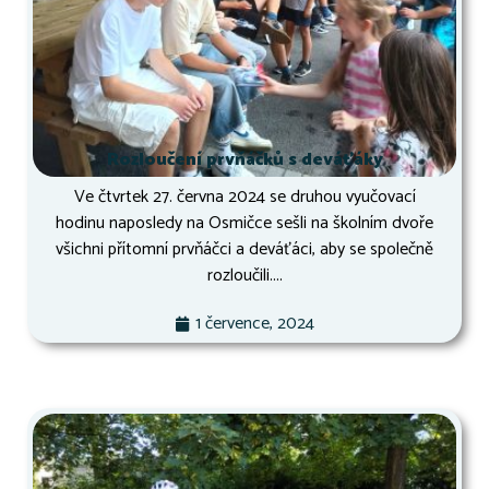
Rozloučení prvňáčků s deváťáky
Ve čtvrtek 27. června 2024 se druhou vyučovací
hodinu naposledy na Osmičce sešli na školním dvoře
všichni přítomní prvňáčci a deváťáci, aby se společně
rozloučili....
1 července, 2024