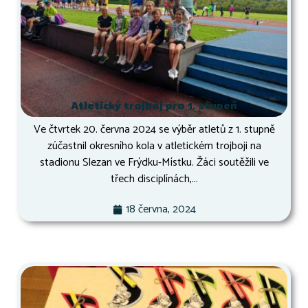
Atletický trojboj pro 1. stupeň
Ve čtvrtek 20. června 2024 se výběr atletů z 1. stupně
zúčastnil okresního kola v atletickém trojboji na
stadionu Slezan ve Frýdku-Místku. Žáci soutěžili ve
třech disciplínách,...
18 června, 2024