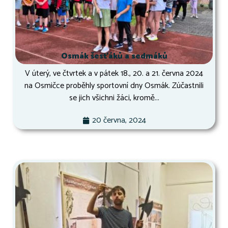
Osmák šesťáků a sedmáků
V úterý, ve čtvrtek a v pátek 18., 20. a 21. června 2024
na Osmičce proběhly sportovní dny Osmák. Zúčastnili
se jich všichni žáci, kromě...
20 června, 2024