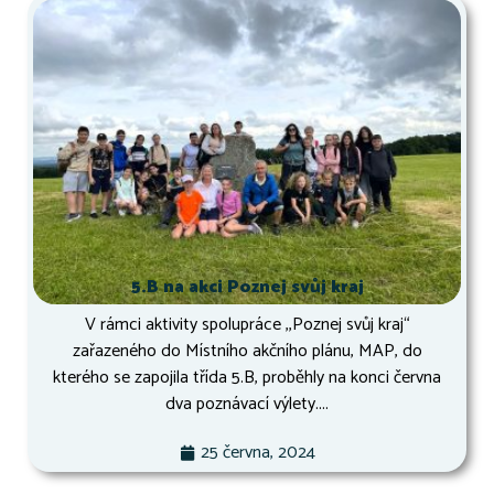
5.B na akci Poznej svůj kraj
V rámci aktivity spolupráce ,,Poznej svůj kraj“
zařazeného do Místního akčního plánu, MAP, do
kterého se zapojila třída 5.B, proběhly na konci června
dva poznávací výlety....
25 června, 2024