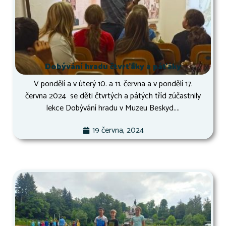
Dobývání hradu čtvrťáky a páťáky
V pondělí a v úterý 10. a 11. června a v pondělí 17.
června 2024 se děti čtvrtých a pátých tříd zúčastnily
lekce Dobývání hradu v Muzeu Beskyd....
19 června, 2024