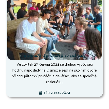
Rozloučení prvňáčků s deváťáky
Ve čtvrtek 27. června 2024 se druhou vyučovací
hodinu naposledy na Osmičce sešli na školním dvoře
všichni přítomní prvňáčci a deváťáci, aby se společně
rozloučili....
1 července, 2024