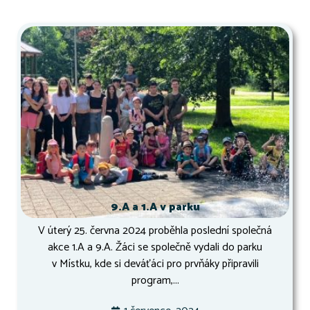
9.A a 1.A v parku
V úterý 25. června 2024 proběhla poslední společná
akce 1.A a 9.A. Žáci se společně vydali do parku
v Místku, kde si deváťáci pro prvňáky připravili
program,...