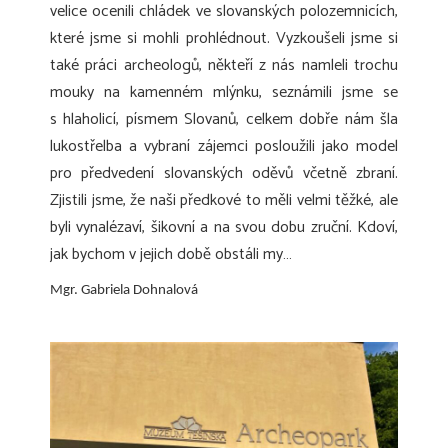
velice ocenili chládek ve slovanských polozemnicích,
které jsme si mohli prohlédnout. Vyzkoušeli jsme si
také práci archeologů, někteří z nás namleli trochu
mouky na kamenném mlýnku, seznámili jsme se
s hlaholicí, písmem Slovanů, celkem dobře nám šla
lukostřelba a vybraní zájemci posloužili jako model
pro předvedení slovanských oděvů včetně zbraní.
Zjistili jsme, že naši předkové to měli velmi těžké, ale
byli vynalézaví, šikovní a na svou dobu zruční. Kdoví,
jak bychom v jejich době obstáli my…
Mgr. Gabriela Dohnalová