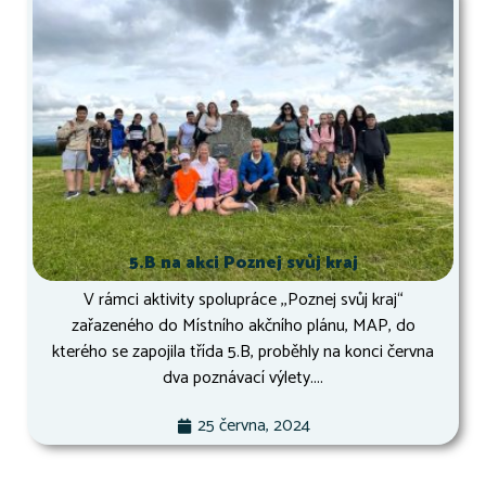
5.B na akci Poznej svůj kraj
V rámci aktivity spolupráce ,,Poznej svůj kraj“
zařazeného do Místního akčního plánu, MAP, do
kterého se zapojila třída 5.B, proběhly na konci června
dva poznávací výlety....
25 června, 2024