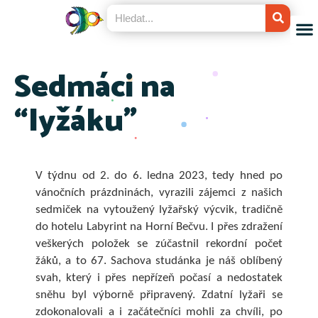
Sedmáci na
“lyžáku”
V týdnu od 2. do 6. ledna 2023, tedy hned po
vánočních prázdninách, vyrazili zájemci z našich
sedmiček na vytoužený lyžařský výcvik, tradičně
do hotelu Labyrint na Horní Bečvu. I přes zdražení
veškerých položek se zúčastnil rekordní počet
žáků, a to 67. Sachova studánka je náš oblíbený
svah, který i přes nepřízeň počasí a nedostatek
sněhu byl výborně připravený. Zdatní lyžaři se
zdokonalovali a i začátečníci mohli za chvíli, po