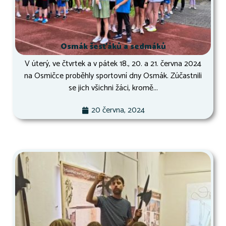
Osmák šesťáků a sedmáků
V úterý, ve čtvrtek a v pátek 18., 20. a 21. června 2024
na Osmičce proběhly sportovní dny Osmák. Zúčastnili
se jich všichni žáci, kromě...
20 června, 2024