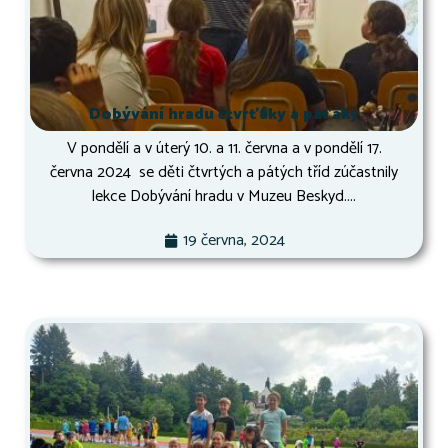
Dobývání hradu čtvrťáky a páťáky
V pondělí a v úterý 10. a 11. června a v pondělí 17.
června 2024 se děti čtvrtých a pátých tříd zúčastnily
lekce Dobývání hradu v Muzeu Beskyd....
19 června, 2024