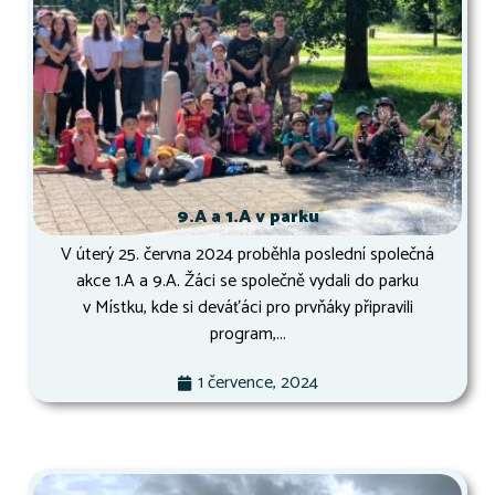
9.A a 1.A v parku
V úterý 25. června 2024 proběhla poslední společná
akce 1.A a 9.A. Žáci se společně vydali do parku
v Místku, kde si deváťáci pro prvňáky připravili
program,...
1 července, 2024