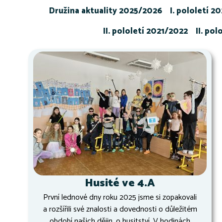
Družina aktuality 2025/2026
I. pololetí 2
II. pololetí 2021/2022
II. po
Husité ve 4.A
První lednové dny roku 2025 jsme si zopakovali
a rozšířili své znalosti a dovednosti o důležitém
období našich dějin, o husitství. V hodinách