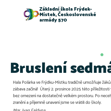
Základní škola Frýdek-
Místek, Československé
armády 570
Bruslení sedm
Hala Polárka ve Frýdku-Místku tradičně umožňuje žákům 
zábava začíná! Úterý 2. prosince 2025 této příležitosti 
bez omezení na dostatečně velkém prostoru. Po necelý
zranění a příjemně unavení jsme se vrátili do školy.
Mgr. Ivan Faldyna