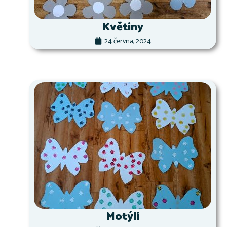
Květiny
24 června, 2024
Motýli