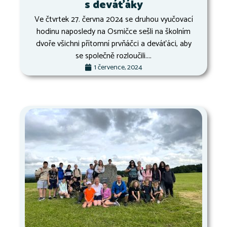
s deváťáky
Ve čtvrtek 27. června 2024 se druhou vyučovací
hodinu naposledy na Osmičce sešli na školním
dvoře všichni přítomní prvňáčci a deváťáci, aby
se společně rozloučili....
1 července, 2024