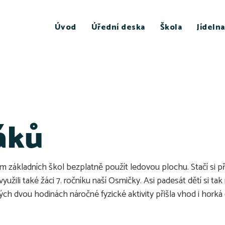
Úvod
Úřední deska
Škola
Jídelna
áků
základních škol bezplatně použít ledovou plochu. Stačí si přiné
využili také žáci 7. ročníku naší Osmičky. Asi padesát dětí si t
ch dvou hodinách náročné fyzické aktivity přišla vhod i hork