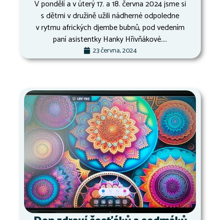
V pondělí a v úterý 17. a 18. června 2024 jsme si
s dětmi v družině užili nádherné odpoledne
v rytmu afrických djembe bubnů, pod vedením
paní asistentky Hanky Hřivňákové....
23 června, 2024