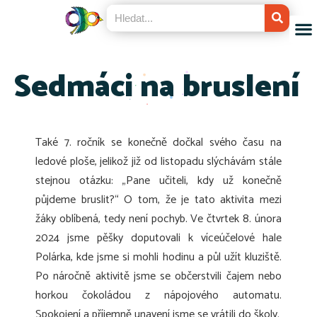
Sedmáci na bruslení
Také 7. ročník se konečně dočkal svého času na
ledové ploše, jelikož již od listopadu slýchávám stále
stejnou otázku: „Pane učiteli, kdy už konečně
půjdeme bruslit?“ O tom, že je tato aktivita mezi
žáky oblíbená, tedy není pochyb. Ve čtvrtek 8. února
2024 jsme pěšky doputovali k víceúčelové hale
Polárka, kde jsme si mohli hodinu a půl užít kluziště.
Po náročně aktivitě jsme se občerstvili čajem nebo
horkou čokoládou z nápojového automatu.
Spokojení a příjemně unavení jsme se vrátili do školy.