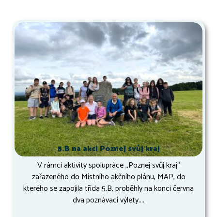
5.B na akci Poznej svůj kraj
V rámci aktivity spolupráce ,,Poznej svůj kraj“
zařazeného do Místního akčního plánu, MAP, do
kterého se zapojila třída 5.B, proběhly na konci června
dva poznávací výlety....