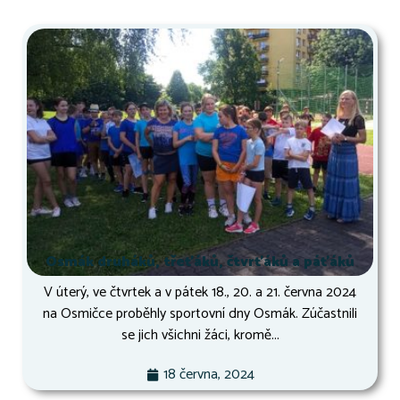
Osmák druháků, třeťáků, čtvrťáků a páťáků
V úterý, ve čtvrtek a v pátek 18., 20. a 21. června 2024
na Osmičce proběhly sportovní dny Osmák. Zúčastnili
se jich všichni žáci, kromě...
18 června, 2024