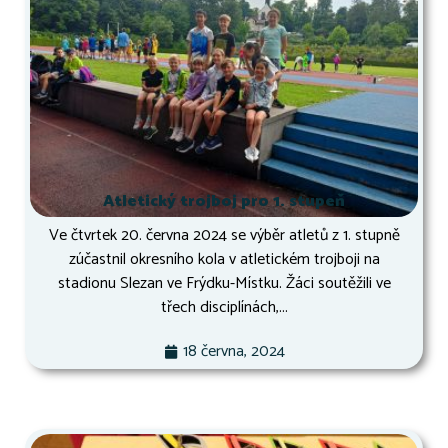
Atletický trojboj pro 1. stupeň
Ve čtvrtek 20. června 2024 se výběr atletů z 1. stupně
zúčastnil okresního kola v atletickém trojboji na
stadionu Slezan ve Frýdku-Místku. Žáci soutěžili ve
třech disciplínách,...
18 června, 2024