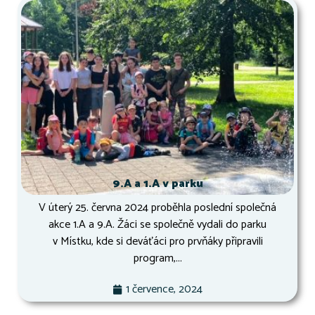
9.A a 1.A v parku
V úterý 25. června 2024 proběhla poslední společná
akce 1.A a 9.A. Žáci se společně vydali do parku
v Místku, kde si deváťáci pro prvňáky připravili
program,...
1 července, 2024