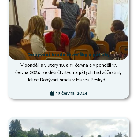
Dobývání hradu čtvrťáky a páťáky
V pondělí a v úterý 10. a 11. června a v pondělí 17.
června 2024 se děti čtvrtých a pátých tříd zúčastnily
lekce Dobývání hradu v Muzeu Beskyd....
19 června, 2024