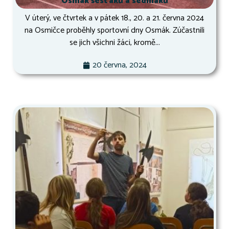
Osmák šesťáků a sedmáků
V úterý, ve čtvrtek a v pátek 18., 20. a 21. června 2024
na Osmičce proběhly sportovní dny Osmák. Zúčastnili
se jich všichni žáci, kromě...
20 června, 2024