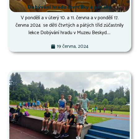
Dobývání hradu čtvrťáky a páťáky
V pondělí a v úterý 10. a 11. června a v pondělí 17.
června 2024 se děti čtvrtých a pátých tříd zúčastnily
lekce Dobývání hradu v Muzeu Beskyd....
19 června, 2024