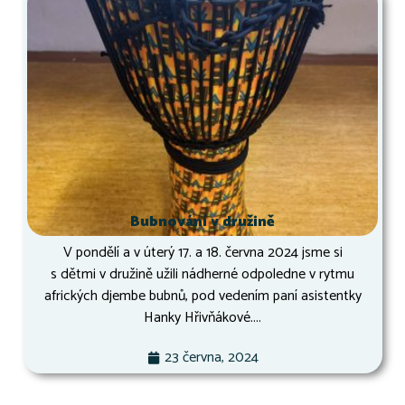
Bubnování v družině
V pondělí a v úterý 17. a 18. června 2024 jsme si
s dětmi v družině užili nádherné odpoledne v rytmu
afrických djembe bubnů, pod vedením paní asistentky
Hanky Hřivňákové....
23 června, 2024