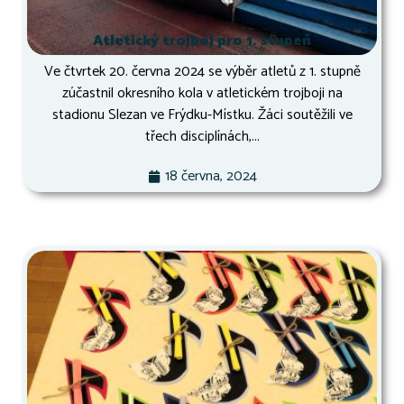
Atletický trojboj pro 1. stupeň
Ve čtvrtek 20. června 2024 se výběr atletů z 1. stupně
zúčastnil okresního kola v atletickém trojboji na
stadionu Slezan ve Frýdku-Místku. Žáci soutěžili ve
třech disciplínách,...
18 června, 2024