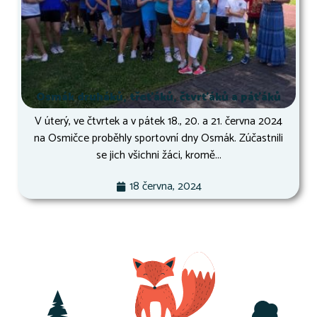
Osmák druháků, třeťáků, čtvrťáků a páťáků
V úterý, ve čtvrtek a v pátek 18., 20. a 21. června 2024
na Osmičce proběhly sportovní dny Osmák. Zúčastnili
se jich všichni žáci, kromě...
18 června, 2024