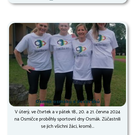
Osmák osmáků a deváťáků
V úterý, ve čtvrtek a v pátek 18., 20. a 21. června 2024
na Osmičce proběhly sportovní dny Osmák. Zúčastnili
se jich všichni žáci, kromě...