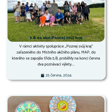
5.B na akci Poznej svůj kraj
V rámci aktivity spolupráce ,,Poznej svůj kraj“
zařazeného do Místního akčního plánu, MAP, do
kterého se zapojila třída 5.B, proběhly na konci června
dva poznávací výlety....
25 června, 2024