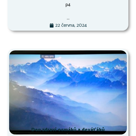
p4
...
22 června, 2024
Den zdraví osmáků a deváťáků