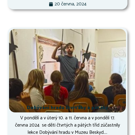
20 června, 2024
Dobývání hradu čtvrťáky a páťáky
V pondělí a v úterý 10. a 11. června a v pondělí 17.
června 2024 se děti čtvrtých a pátých tříd zúčastnily
lekce Dobývání hradu v Muzeu Beskyd....