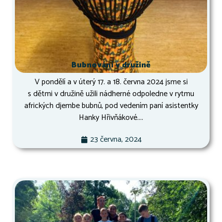
Bubnování v družině
V pondělí a v úterý 17. a 18. června 2024 jsme si
s dětmi v družině užili nádherné odpoledne v rytmu
afrických djembe bubnů, pod vedením paní asistentky
Hanky Hřivňákové....
23 června, 2024