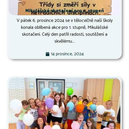
Mikulášské skotačení pro 1. stupeň
V pátek 6. prosince 2024 se v tělocvičně naší školy
konala oblíbená akce pro 1. stupně, Mikulášské
skotačení. Celý den patřil radosti, soutěžení a
skvělému...
14 prosince, 2024