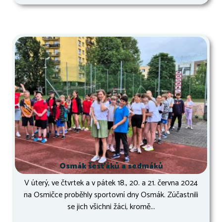
Osmák šesťáků a sedmáků
V úterý, ve čtvrtek a v pátek 18., 20. a 21. června 2024
na Osmičce proběhly sportovní dny Osmák. Zúčastnili
se jich všichni žáci, kromě...