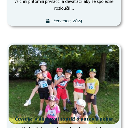
všichni přítomní prvňáčci a deváťáci, aby se společně
rozloučili....
1 července, 2024
Čtvrťáci a dopravní soutěž o putovní pohár