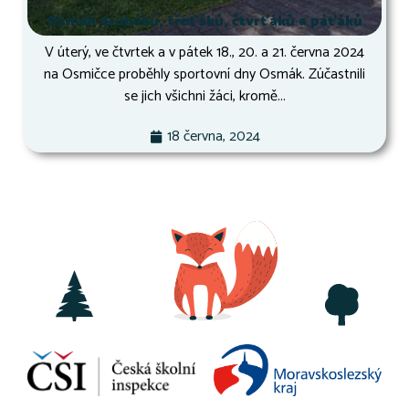
Osmák druháků, třeťáků, čtvrťáků a páťáků
V úterý, ve čtvrtek a v pátek 18., 20. a 21. června 2024
na Osmičce proběhly sportovní dny Osmák. Zúčastnili
se jich všichni žáci, kromě...
18 června, 2024