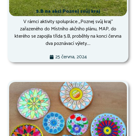
5.B na akci Poznej svůj kraj
V rámci aktivity spolupráce ,,Poznej svůj kraj“
zařazeného do Místního akčního plánu, MAP, do
kterého se zapojila třída 5.B, proběhly na konci června
dva poznávací výlety....
25 června, 2024