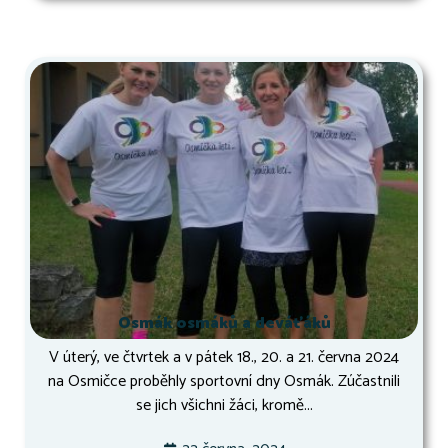
Osmák osmáků a deváťáků
V úterý, ve čtvrtek a v pátek 18., 20. a 21. června 2024
na Osmičce proběhly sportovní dny Osmák. Zúčastnili
se jich všichni žáci, kromě...