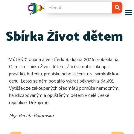
Sbírka Život dětem
V úterý 7. dubna a ve středu 8. dubna 2026 proběhla na
Osmičce sbírka Život dětem. Žáci si mohli zakoupit
pravítko, baterku, propisku nebo klíčenku za symbolickou
cenu. Letos se nám podařilo vybrat pěkných 3 645Kč.
Výtěžek ze zakoupených předmětů pomůže nemocným,
handicapovaným a opuštěným dětem v celé České
republice. Děkujeme.
Mgr. Renáta Polomská