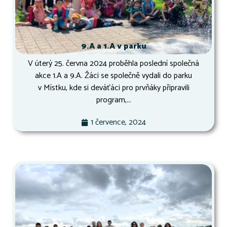
9.A a 1.A v parku
V úterý 25. června 2024 proběhla poslední společná
akce 1.A a 9.A. Žáci se společně vydali do parku
v Místku, kde si deváťáci pro prvňáky připravili
program,...
1 července, 2024