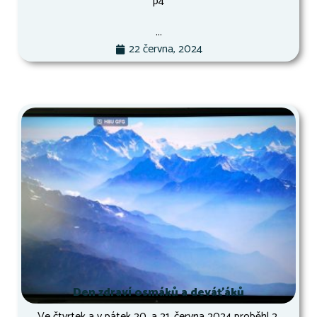
p4
...
22 června, 2024
Den zdraví osmáků a deváťáků
Ve čtvrtek a v pátek 20. a 21. června 2024 proběhl 2.