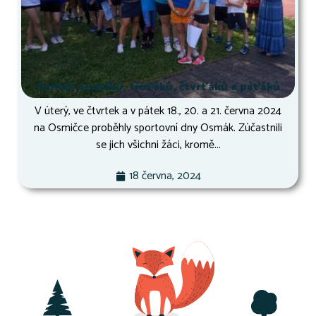
Osmák druháků, třeťáků, čtvrťáků a páťáků
V úterý, ve čtvrtek a v pátek 18., 20. a 21. června 2024
na Osmičce proběhly sportovní dny Osmák. Zúčastnili
se jich všichni žáci, kromě...
18 června, 2024