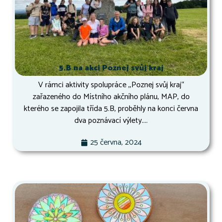
5.B na akci Poznej svůj kraj
V rámci aktivity spolupráce ,,Poznej svůj kraj“
zařazeného do Místního akčního plánu, MAP, do
kterého se zapojila třída 5.B, proběhly na konci června
dva poznávací výlety....
25 června, 2024