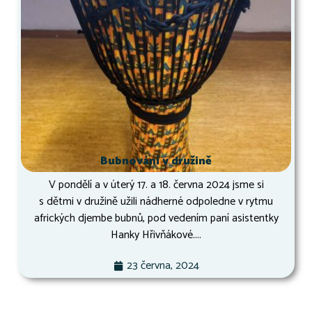
Bubnování v družině
V pondělí a v úterý 17. a 18. června 2024 jsme si
s dětmi v družině užili nádherné odpoledne v rytmu
afrických djembe bubnů, pod vedením paní asistentky
Hanky Hřivňákové....
23 června, 2024