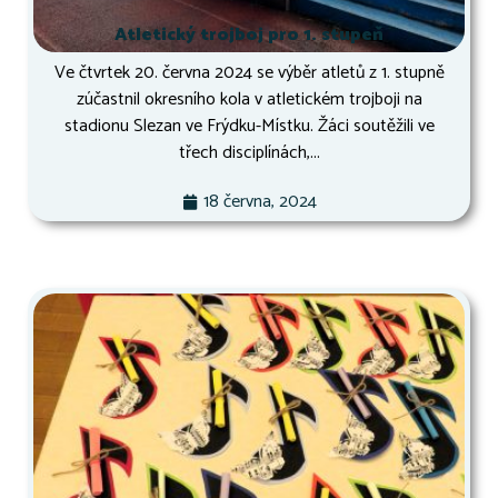
Atletický trojboj pro 1. stupeň
Ve čtvrtek 20. června 2024 se výběr atletů z 1. stupně
zúčastnil okresního kola v atletickém trojboji na
stadionu Slezan ve Frýdku-Místku. Žáci soutěžili ve
třech disciplínách,...
18 června, 2024