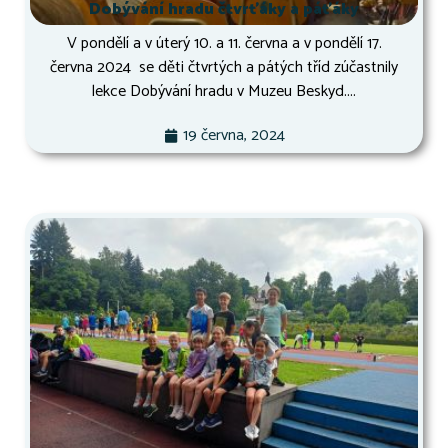
Dobývání hradu čtvrťáky a páťáky
V pondělí a v úterý 10. a 11. června a v pondělí 17.
června 2024 se děti čtvrtých a pátých tříd zúčastnily
lekce Dobývání hradu v Muzeu Beskyd....
19 června, 2024