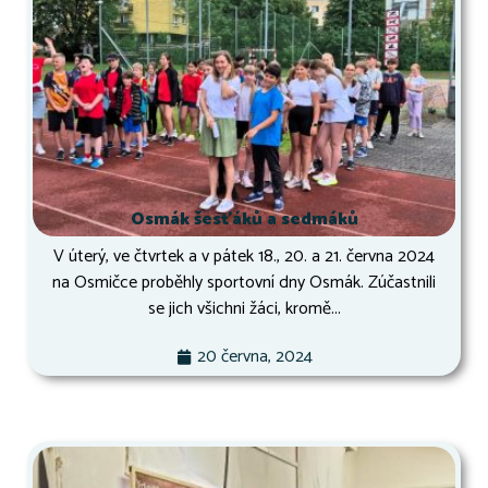
Osmák šesťáků a sedmáků
V úterý, ve čtvrtek a v pátek 18., 20. a 21. června 2024
na Osmičce proběhly sportovní dny Osmák. Zúčastnili
se jich všichni žáci, kromě...
20 června, 2024