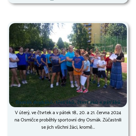
Osmák druháků, třeťáků, čtvrťáků a páťáků
V úterý, ve čtvrtek a v pátek 18., 20. a 21. června 2024
na Osmičce proběhly sportovní dny Osmák. Zúčastnili
se jich všichni žáci, kromě...