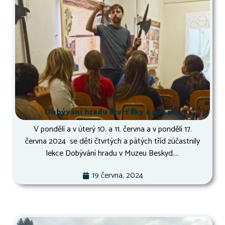
Dobývání hradu čtvrťáky a páťáky
V pondělí a v úterý 10. a 11. června a v pondělí 17.
června 2024 se děti čtvrtých a pátých tříd zúčastnily
lekce Dobývání hradu v Muzeu Beskyd....
19 června, 2024