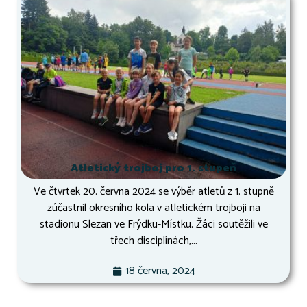
Atletický trojboj pro 1. stupeň
Ve čtvrtek 20. června 2024 se výběr atletů z 1. stupně
zúčastnil okresního kola v atletickém trojboji na
stadionu Slezan ve Frýdku-Místku. Žáci soutěžili ve
třech disciplínách,...
18 června, 2024