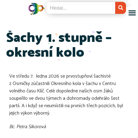
Šachy 1. stupně –
okresní kolo
Ve středu 7. ledna 2026 se prvostupňoví šachisté
z Osmičky zúčastnili Okresního kola v šachu v Centru
volného času Klíč. Celé dopoledne našich osm žáků
soupeřilo ve dvou týmech a dohromady odehrálo šest
partií. A i když se neumístili na prvních třech pozicích, byl
jejich výkon výborný.
Bc. Petra Sikorová