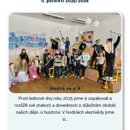
II. pololetí 2025/2026
Husité ve 4.A
První lednové dny roku 2025 jsme si zopakovali a
rozšířili své znalosti a dovednosti o důležitém období
našich dějin, o husitství. V hodinách vlastivědy jsme
si...