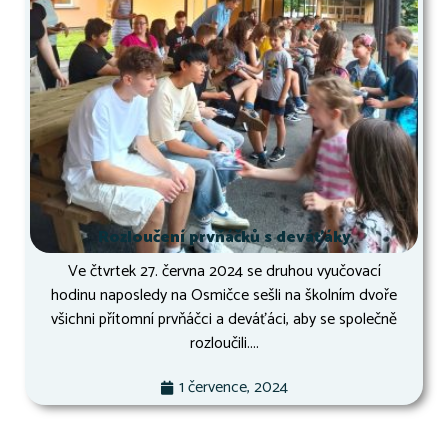
Rozloučení prvňáčků s deváťáky
Ve čtvrtek 27. června 2024 se druhou vyučovací
hodinu naposledy na Osmičce sešli na školním dvoře
všichni přítomní prvňáčci a deváťáci, aby se společně
rozloučili....
1 července, 2024