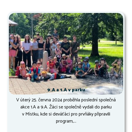
9.A a 1.A v parku
V úterý 25. června 2024 proběhla poslední společná
akce 1.A a 9.A. Žáci se společně vydali do parku
v Místku, kde si deváťáci pro prvňáky připravili
program,...