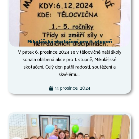
Mikulášské skotačení pro 1. stupeň
V pátek 6. prosince 2024 se v tělocvičně naší školy
konala oblíbená akce pro 1. stupně, Mikulášské
skotačení. Celý den patřil radosti, soutěžení a
skvělému...
14 prosince, 2024