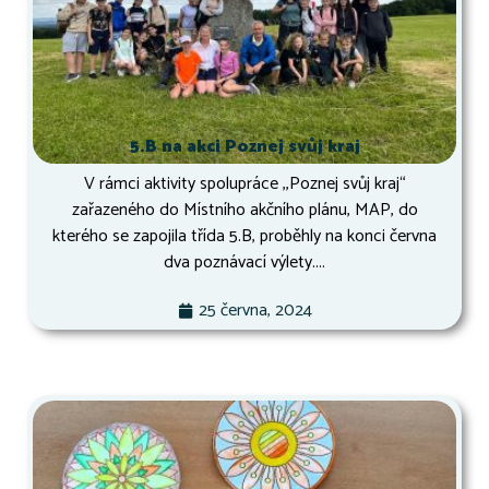
5.B na akci Poznej svůj kraj
V rámci aktivity spolupráce ,,Poznej svůj kraj“
zařazeného do Místního akčního plánu, MAP, do
kterého se zapojila třída 5.B, proběhly na konci června
dva poznávací výlety....
25 června, 2024