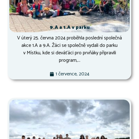
9.A a 1.A v parku
V úterý 25. června 2024 proběhla poslední společná
akce 1.A a 9.A. Žáci se společně vydali do parku
v Místku, kde si deváťáci pro prvňáky připravili
program,...
1 července, 2024