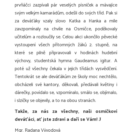
prvňáčci zazpívali pár veselých písniček a mávajíce
svým velkým kamarádům, odešli do svých tříd. Pak si
za deváťáky vzaly slovo Katka a Hanka a mile
zavzpomínaly na chvíle na Osmičce, poděkovaly
učitelům a rozloučily se. Celou akci ukončilo pěvecké
vystoupení všech přítomných žáků 2. stupně, na
které se pilně připravovali v hodinách hudební
výchovy, studentská hymna Gaudeamus igitur. A
poté už všechny čekala v jejich třídách vysvědčení.
Tentokrát se ale deváťákům ze školy moc nechtělo,
obcházeli své kantory, děkovali, předávali květiny i
dárečky, povídalo se, vzpomínalo, smálo se, objímalo,
i slzičky se objevily, a to na obou stranách.
Takže, za nás za všechny, naši osmičkoví
deváťáci, ať jste zdraví a daří se Vám!
J
Mgr. Radana Vývodová