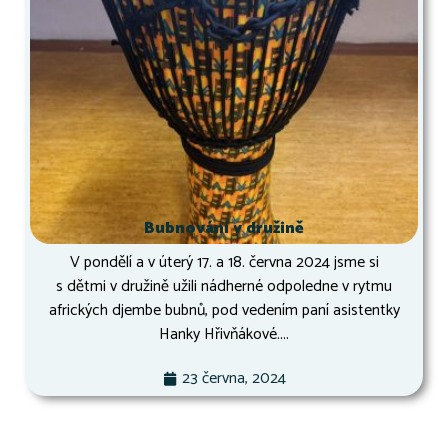
Bubnování v družině
V pondělí a v úterý 17. a 18. června 2024 jsme si
s dětmi v družině užili nádherné odpoledne v rytmu
afrických djembe bubnů, pod vedením paní asistentky
Hanky Hřivňákové....
23 června, 2024