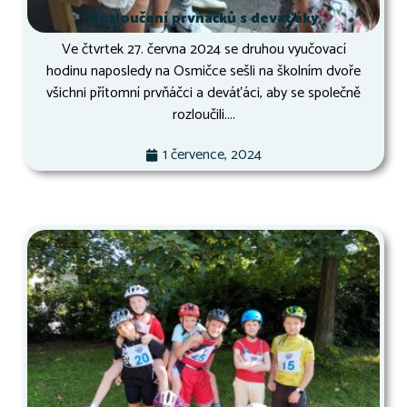
Rozloučení prvňáčků s deváťáky
Ve čtvrtek 27. června 2024 se druhou vyučovací
hodinu naposledy na Osmičce sešli na školním dvoře
všichni přítomní prvňáčci a deváťáci, aby se společně
rozloučili....
1 července, 2024