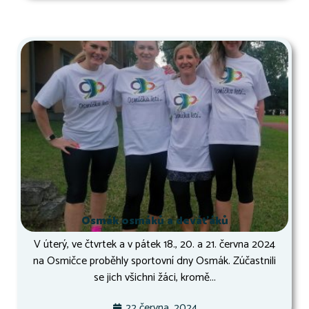
Osmák osmáků a deváťáků
V úterý, ve čtvrtek a v pátek 18., 20. a 21. června 2024
na Osmičce proběhly sportovní dny Osmák. Zúčastnili
se jich všichni žáci, kromě...
22 června, 2024