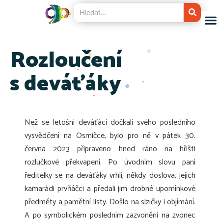
Rozloučení
s deváťáky
Než se letošní deváťáci dočkali svého posledního
vysvědčení na Osmičce, bylo pro ně v pátek 30.
června 2023 připraveno hned ráno na hřišti
rozlučkové překvapení. Po úvodním slovu paní
ředitelky se na deváťáky vrhli, někdy doslova, jejich
kamarádi prvňáčci a předali jim drobné upomínkové
předměty a pamětní listy. Došlo na slzičky i objímání.
A po symbolickém posledním zazvonění na zvonec