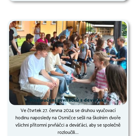
Rozloučení prvňáčků s deváťáky
Ve čtvrtek 27. června 2024 se druhou vyučovací
hodinu naposledy na Osmičce sešli na školním dvoře
všichni přítomní prvňáčci a deváťáci, aby se společně
rozloučili....