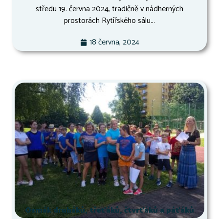
středu 19. června 2024, tradičně v nádherných
prostorách Rytířského sálu...
18 června, 2024
Osmák druháků, třeťáků, čtvrťáků a páťáků