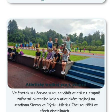
Atletický trojboj pro 1. stupeň
Ve čtvrtek 20. června 2024 se výběr atletů z 1. stupně
zúčastnil okresního kola v atletickém trojboji na
stadionu Slezan ve Frýdku-Místku. Žáci soutěžili ve
třech disciplínách,...