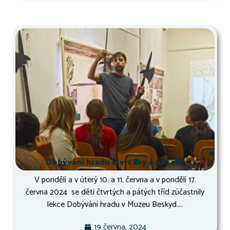
Dobývání hradu čtvrťáky a páťáky
V pondělí a v úterý 10. a 11. června a v pondělí 17.
června 2024 se děti čtvrtých a pátých tříd zúčastnily
lekce Dobývání hradu v Muzeu Beskyd....
19 června, 2024