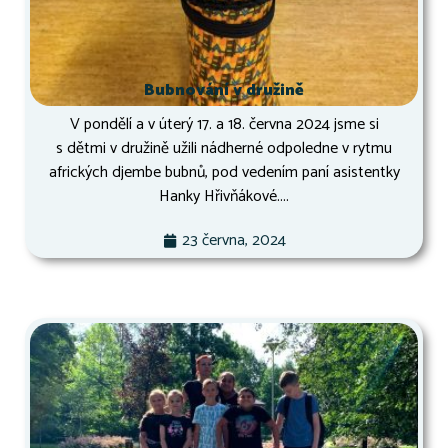
Bubnování v družině
V pondělí a v úterý 17. a 18. června 2024 jsme si
s dětmi v družině užili nádherné odpoledne v rytmu
afrických djembe bubnů, pod vedením paní asistentky
Hanky Hřivňákové....
23 června, 2024