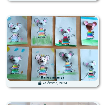
Barevná myš
24 června, 2024