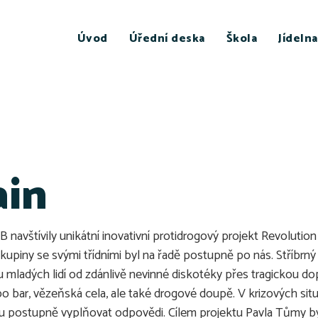
Úvod
Úřední deska
Škola
Jídelna
ain
navštívily unikátní inovativní protidrogový projekt Revolution 
kupiny se svými třídními byl na řadě postupně po nás. Stříbrný
nku mladých lidí od zdánlivě nevinné diskotéky přes tragickou 
bar, vězeňská cela, ale také drogové doupě. V krizových situa
postupně vyplňovat odpovědi. Cílem projektu Pavla Tůmy bylo d