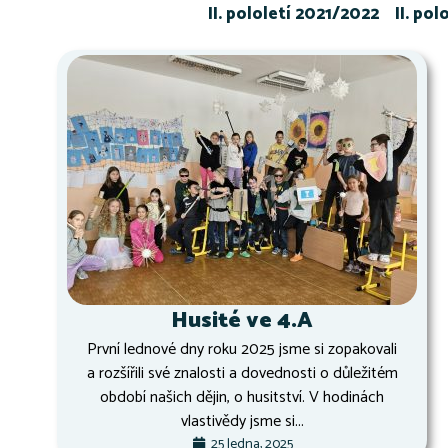
II. pololetí 2021/2022
II. po
Husité ve 4.A
První lednové dny roku 2025 jsme si zopakovali
a rozšířili své znalosti a dovednosti o důležitém
období našich dějin, o husitství. V hodinách
vlastivědy jsme si...
25 ledna, 2025