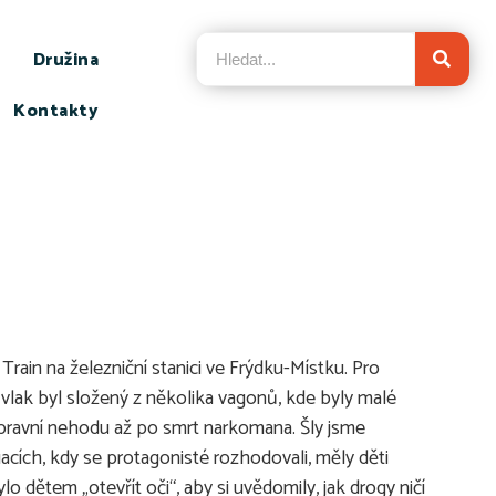
Družina
Kontakty
Train na železniční stanici ve Frýdku-Místku. Pro
 vlak byl složený z několika vagonů, kde byly malé
dopravní nehodu až po smrt narkomana. Šly jsme
cích, kdy se protagonisté rozhodovali, měly děti
ětem „otevřít oči“, aby si uvědomily, jak drogy ničí