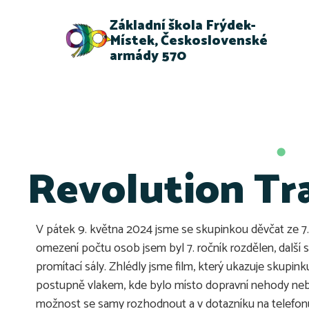
Základní škola Frýdek-
Místek, Československé
armády 570
Revolution Tr
V pátek 9. května 2024 jsme se skupinkou děvčat ze 7.B 
omezení počtu osob jsem byl 7. ročník rozdělen, další s
promítací sály. Zhlédly jsme film, který ukazuje skupi
postupně vlakem, kde bylo místo dopravní nehody nebo 
možnost se samy rozhodnout a v dotazníku na telefonu 