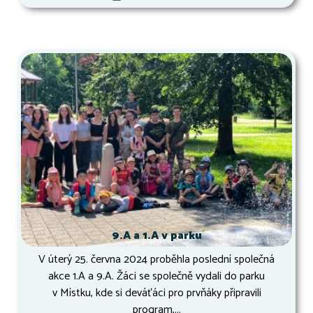
9.A a 1.A v parku
V úterý 25. června 2024 proběhla poslední společná
akce 1.A a 9.A. Žáci se společně vydali do parku
v Místku, kde si deváťáci pro prvňáky připravili
program,...