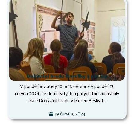
Dobývání hradu čtvrťáky a páťáky
V pondělí a v úterý 10. a 11. června a v pondělí 17.
června 2024 se děti čtvrtých a pátých tříd zúčastnily
lekce Dobývání hradu v Muzeu Beskyd....
19 června, 2024