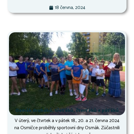
18 června, 2024
Osmák druháků, třeťáků, čtvrťáků a páťáků
V úterý, ve čtvrtek a v pátek 18., 20. a 21. června 2024
na Osmičce proběhly sportovní dny Osmák. Zúčastnili