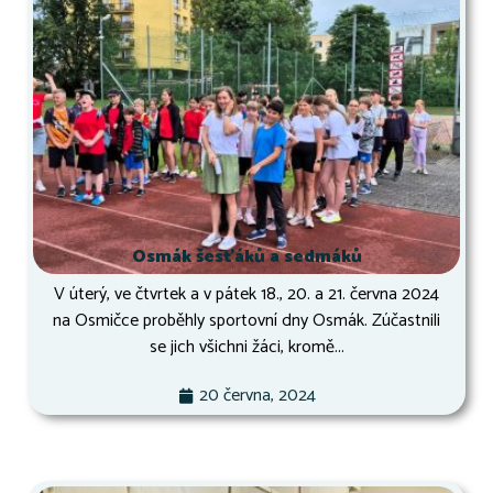
Osmák šesťáků a sedmáků
V úterý, ve čtvrtek a v pátek 18., 20. a 21. června 2024
na Osmičce proběhly sportovní dny Osmák. Zúčastnili
se jich všichni žáci, kromě...
20 června, 2024