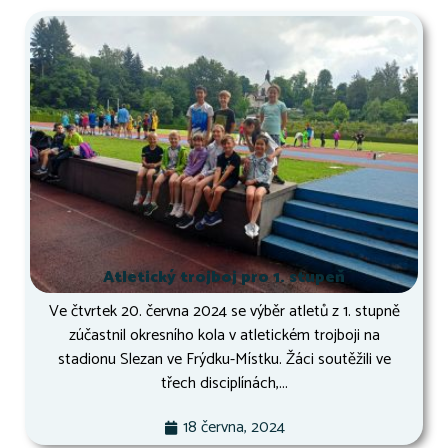
Atletický trojboj pro 1. stupeň
Ve čtvrtek 20. června 2024 se výběr atletů z 1. stupně
zúčastnil okresního kola v atletickém trojboji na
stadionu Slezan ve Frýdku-Místku. Žáci soutěžili ve
třech disciplínách,...
18 června, 2024