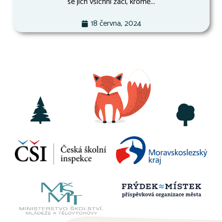
se jich všichni žáci, kromě...
18 června, 2024