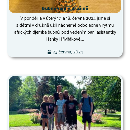
Bubnování v družině
V pondělí a v úterý 17. a 18. června 2024 jsme si
s dětmi v družině užili nádherné odpoledne v rytmu
afrických djembe bubnů, pod vedením paní asistentky
Hanky Hřivňákové....
23 června, 2024