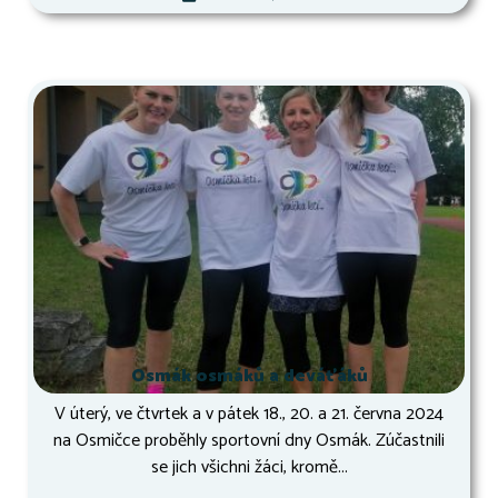
Osmák osmáků a deváťáků
V úterý, ve čtvrtek a v pátek 18., 20. a 21. června 2024
na Osmičce proběhly sportovní dny Osmák. Zúčastnili
se jich všichni žáci, kromě...