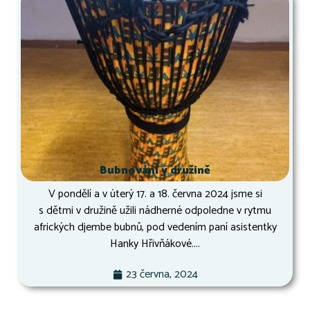
Bubnování v družině
V pondělí a v úterý 17. a 18. června 2024 jsme si
s dětmi v družině užili nádherné odpoledne v rytmu
afrických djembe bubnů, pod vedením paní asistentky
Hanky Hřivňákové....
23 června, 2024