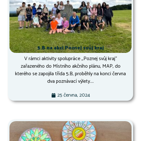
5.B na akci Poznej svůj kraj
V rámci aktivity spolupráce ,,Poznej svůj kraj“
zařazeného do Místního akčního plánu, MAP, do
kterého se zapojila třída 5.B, proběhly na konci června
dva poznávací výlety....
25 června, 2024