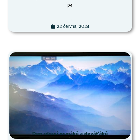
p4
...
22 června, 2024
Den zdraví osmáků a deváťáků