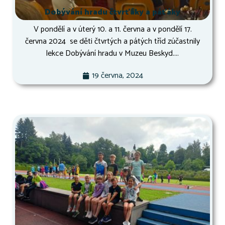
Dobývání hradu čtvrťáky a páťáky
V pondělí a v úterý 10. a 11. června a v pondělí 17.
června 2024 se děti čtvrtých a pátých tříd zúčastnily
lekce Dobývání hradu v Muzeu Beskyd....
19 června, 2024