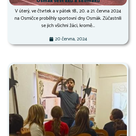
Osmák šesťáků a sedmáků
V úterý, ve čtvrtek a v pátek 18., 20. a 21. června 2024
na Osmičce proběhly sportovní dny Osmák. Zúčastnili
se jich všichni žáci, kromě...
20 června, 2024