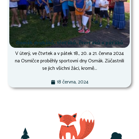
Osmák druháků, třeťáků, čtvrťáků a páťáků
V úterý, ve čtvrtek a v pátek 18., 20. a 21. června 2024
na Osmičce proběhly sportovní dny Osmák. Zúčastnili
se jich všichni žáci, kromě...
18 června, 2024