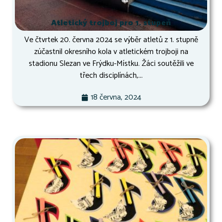
Atletický trojboj pro 1. stupeň
Ve čtvrtek 20. června 2024 se výběr atletů z 1. stupně
zúčastnil okresního kola v atletickém trojboji na
stadionu Slezan ve Frýdku-Místku. Žáci soutěžili ve
třech disciplínách,...
18 června, 2024