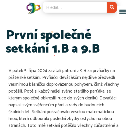
První společné
setkání 1.B a 9.B
V pátek 5. října 2024 zavítali patroni z 9.B za prvňáčky na
přátelské setkání. Prvňáčci deváťákům nejdříve předvedli
vesmírnou básničku doprovázenou pohybem, čímž všechny
potěšili. Poté si každý našel svého staršího parťáka, se
kterým společně obkreslili ruce do svých deníků. Deváťáci
napsali svým svěřencům přání a rady do budoucích
školních let. Setkání pokračovalo veselou matematickou
hrou, která odbourala poslední zbytky ostychu na obou
stranách. Toto milé setkání potěšilo všechny zúčastněné a