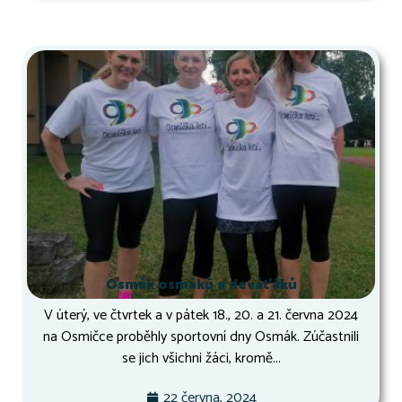
Osmák osmáků a deváťáků
V úterý, ve čtvrtek a v pátek 18., 20. a 21. června 2024
na Osmičce proběhly sportovní dny Osmák. Zúčastnili
se jich všichni žáci, kromě...
22 června, 2024