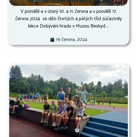
Dobývání hradu čtvrťáky a páťáky
V pondělí a v úterý 10. a 11. června a v pondělí 17.
června 2024 se děti čtvrtých a pátých tříd zúčastnily
lekce Dobývání hradu v Muzeu Beskyd....
19 června, 2024