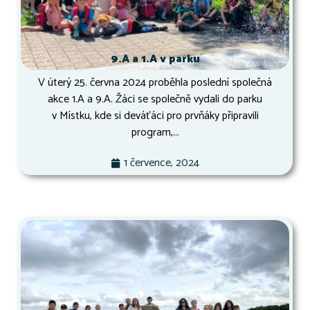
9.A a 1.A v parku
V úterý 25. června 2024 proběhla poslední společná
akce 1.A a 9.A. Žáci se společně vydali do parku
v Místku, kde si deváťáci pro prvňáky připravili
program,...
1 července, 2024