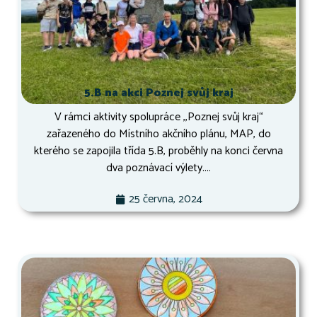
5.B na akci Poznej svůj kraj
V rámci aktivity spolupráce ,,Poznej svůj kraj“
zařazeného do Místního akčního plánu, MAP, do
kterého se zapojila třída 5.B, proběhly na konci června
dva poznávací výlety....
25 června, 2024