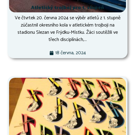
Atletický trojboj pro 1. stupeň
Ve čtvrtek 20. června 2024 se výběr atletů z 1. stupně
zúčastnil okresního kola v atletickém trojboji na
stadionu Slezan ve Frýdku-Místku. Žáci soutěžili ve
třech disciplínách,...
18 června, 2024