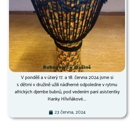
Bubnování v družině
V pondělí a v úterý 17. a 18. června 2024 jsme si
s dětmi v družině užili nádherné odpoledne v rytmu
afrických djembe bubnů, pod vedením paní asistentky
Hanky Hřivňákové....
23 června, 2024