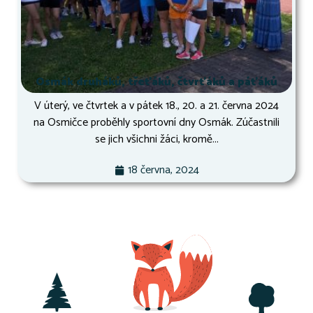
Osmák druháků, třeťáků, čtvrťáků a páťáků
V úterý, ve čtvrtek a v pátek 18., 20. a 21. června 2024
na Osmičce proběhly sportovní dny Osmák. Zúčastnili
se jich všichni žáci, kromě...
18 června, 2024