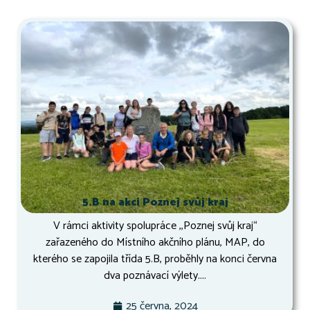
5.B na akci Poznej svůj kraj
V rámci aktivity spolupráce ,,Poznej svůj kraj“
zařazeného do Místního akčního plánu, MAP, do
kterého se zapojila třída 5.B, proběhly na konci června
dva poznávací výlety....
25 června, 2024