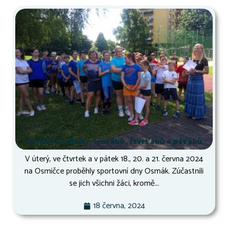
Osmák druháků, třeťáků, čtvrťáků a páťáků
V úterý, ve čtvrtek a v pátek 18., 20. a 21. června 2024
na Osmičce proběhly sportovní dny Osmák. Zúčastnili
se jich všichni žáci, kromě...
18 června, 2024