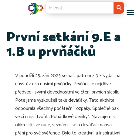
První setkání 9.E a
1.B u prvňáčků
V pondělí 25. září 2023 se naši patroni z 9.E vydali na
návštěvu za našimi prvňáčky. Prvňáci se nejdříve
předvedli svými dovednostmi ve čtení prvních slabik.
Poté jsme vyzkoušeli také deváťáky. Tato aktivita
odbourala všechny počáteční rozpaky. Společně pak
velcí i malí tvořili ,,Pohádkové deníky“. Navzájem si
obkreslili své ruce, seznámili se a deváťáci napsali
přání pro své svěřence. Bylo to kreativní a inspirativní