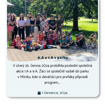
9.A a 1.A v parku
V úterý 25. června 2024 proběhla poslední společná
akce 1.A a 9.A. Žáci se společně vydali do parku
v Místku, kde si deváťáci pro prvňáky připravili
program,...
1 července, 2024