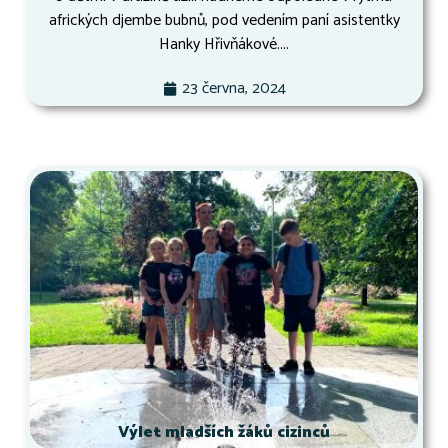
afrických djembe bubnů, pod vedením paní asistentky
Hanky Hřivňákové....
23 června, 2024
Výlet mladších žáků cizinců