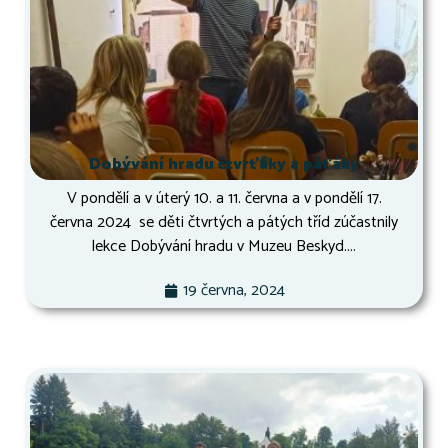
Dobývání hradu čtvrťáky a páťáky
V pondělí a v úterý 10. a 11. června a v pondělí 17.
června 2024 se děti čtvrtých a pátých tříd zúčastnily
lekce Dobývání hradu v Muzeu Beskyd....
19 června, 2024