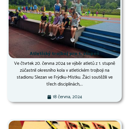
Atletický trojboj pro 1. stupeň
Ve čtvrtek 20. června 2024 se výběr atletů z 1. stupně
zúčastnil okresního kola v atletickém trojboji na
stadionu Slezan ve Frýdku-Místku. Žáci soutěžili ve
třech disciplínách,...
18 června, 2024