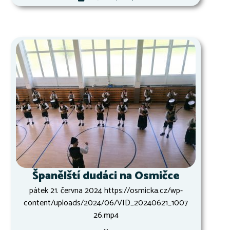
Španělští dudáci na Osmičce
pátek 21. června 2024 https://osmicka.cz/wp-
content/uploads/2024/06/VID_20240621_1007
26.mp4
...