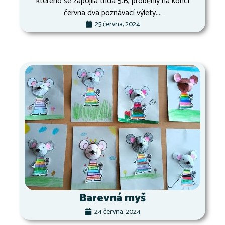
kterého se zapojila třída 5.B, proběhly na konci
června dva poznávací výlety....
25 června, 2024
Barevná myš
24 června, 2024