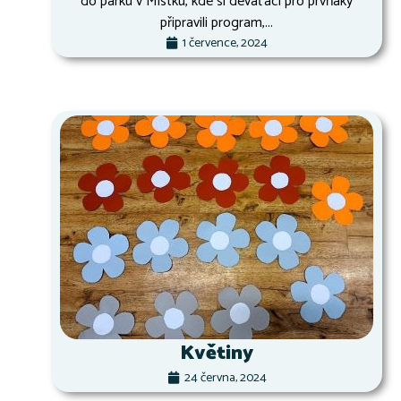
do parku v Místku, kde si deváťáci pro prvňáky
připravili program,...
1 července, 2024
Květiny
24 června, 2024