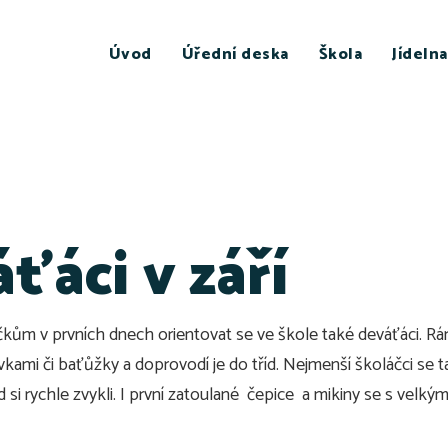
Úvod
Úřední deska
Škola
Jídelna
ťáci v září
kům v prvních dnech orientovat se ve škole také deváťáci. Rán
ami či baťůžky a doprovodí je do tříd. Nejmenší školáčci se t
si rychle zvykli. I první zatoulané čepice a mikiny se s velkými 