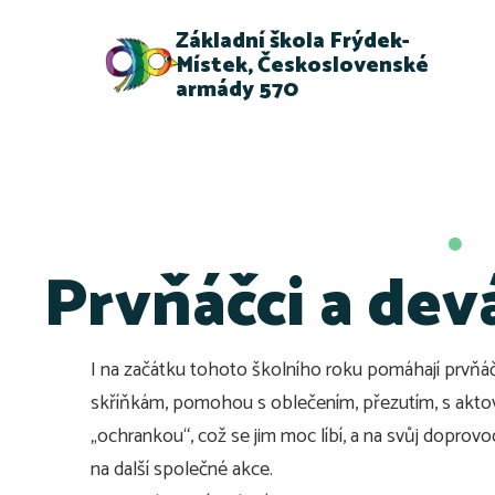
Základní škola Frýdek-
Místek, Československé
armády 570
Prvňáčci a devá
I na začátku tohoto školního roku pomáhají prvňáč
skříňkám, pomohou s oblečením, přezutím, s aktovk
„ochrankou“, což se jim moc líbí, a na svůj doprovod 
na další společné akce.