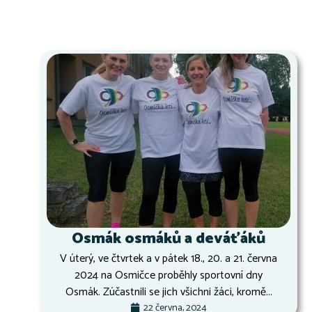
Osmák osmáků a deváťáků
V úterý, ve čtvrtek a v pátek 18., 20. a 21. června
2024 na Osmičce proběhly sportovní dny
Osmák. Zúčastnili se jich všichni žáci, kromě...
22 června, 2024