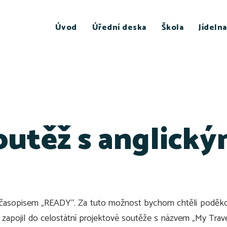
Úvod
Úřední deska
Škola
Jídelna
outěž s anglick
m časopisem „READY“. Za tuto možnost bychom chtěli poděkov
zapojil do celostátní projektové soutěže s názvem „My Trave