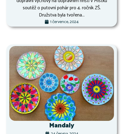
dopravní výchovy na dopravním hřišti v Místku
soutěž o putovní pohár pro 4. ročník ZŠ.
Družstva byla tvořena...
1 července, 2024
Mandaly
24 června, 2024