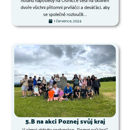
hodinu naposledy na Osmičce sešli na školním
dvoře všichni přítomní prvňáčci a deváťáci, aby
se společně rozloučili....
1 července, 2024
5.B na akci Poznej svůj kraj