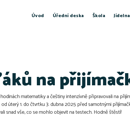
Úvod
Úřední deska
Škola
Jídelna
áků na přijímač
v hodinách matematiky a češtiny intenzívně připravovali na přij
t od úterý 1. do čtvrtku 3. dubna 2025 před samotnými přijímač
li snad vše, co se mohlo objevit na testech. Hodně štěstí!