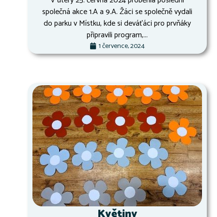
V úterý 25. června 2024 proběhla poslední
společná akce 1.A a 9.A. Žáci se společně vydali
do parku v Místku, kde si deváťáci pro prvňáky
připravili program,...
1 července, 2024
Květiny