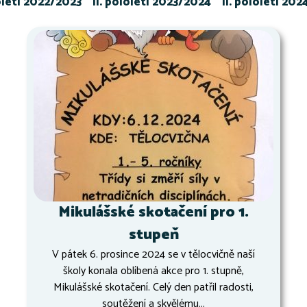
loletí 2022/2023
II. pololetí 2023/2024
II. pololetí 20
Mikulášské skotačení pro 1.
stupeň
V pátek 6. prosince 2024 se v tělocvičně naší
školy konala oblíbená akce pro 1. stupně,
Mikulášské skotačení. Celý den patřil radosti,
soutěžení a skvělému...