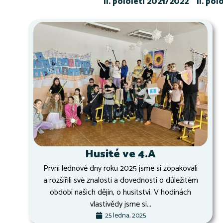
II. pololetí 2021/2022
II. po
Husité ve 4.A
První lednové dny roku 2025 jsme si zopakovali
a rozšířili své znalosti a dovednosti o důležitém
období našich dějin, o husitství. V hodinách
vlastivědy jsme si...
25 ledna, 2025