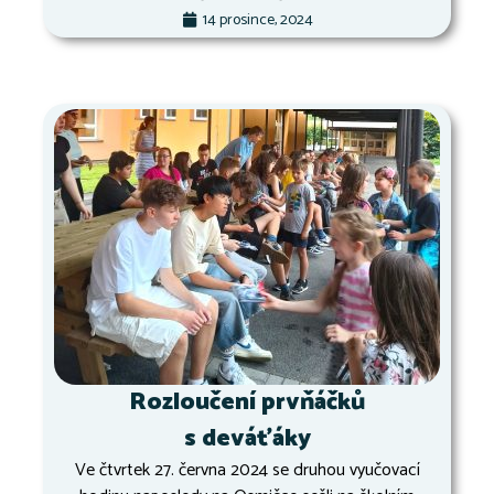
14 prosince, 2024
Rozloučení prvňáčků
s deváťáky
Ve čtvrtek 27. června 2024 se druhou vyučovací