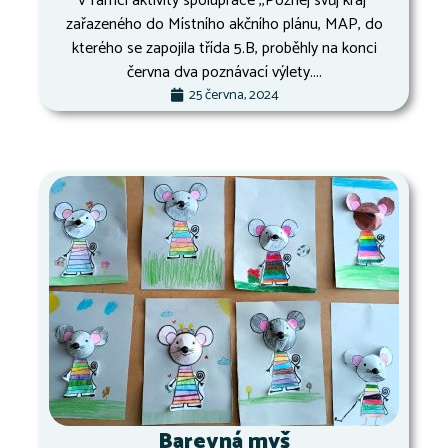
V rámci aktivity spolupráce ,,Poznej svůj kraj“
zařazeného do Místního akčního plánu, MAP, do
kterého se zapojila třída 5.B, proběhly na konci
června dva poznávací výlety....
25 června, 2024
Barevná myš