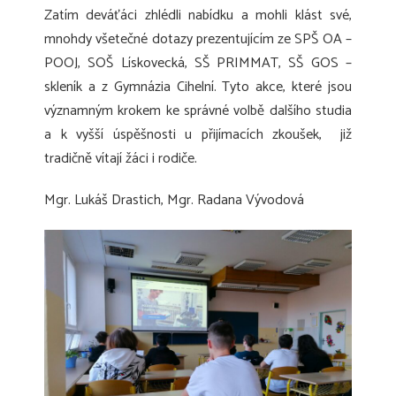
Zatím deváťáci zhlédli nabídku a mohli klást své,
mnohdy všetečné dotazy prezentujícím ze SPŠ OA –
POOJ, SOŠ Lískovecká, SŠ PRIMMAT, SŠ GOS –
skleník a z Gymnázia Cihelní. Tyto akce, které jsou
významným krokem ke správné volbě dalšího studia
a k vyšší úspěšnosti u přijímacích zkoušek, již
tradičně vítají žáci i rodiče.
Mgr. Lukáš Drastich, Mgr. Radana Vývodová