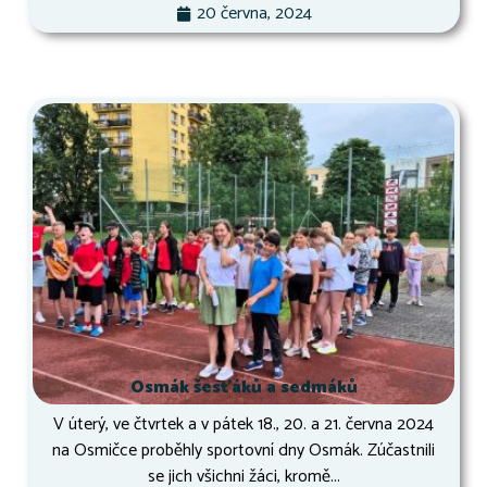
20 června, 2024
Osmák šesťáků a sedmáků
V úterý, ve čtvrtek a v pátek 18., 20. a 21. června 2024
na Osmičce proběhly sportovní dny Osmák. Zúčastnili
se jich všichni žáci, kromě...