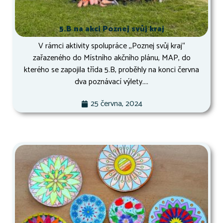
5.B na akci Poznej svůj kraj
V rámci aktivity spolupráce ,,Poznej svůj kraj“
zařazeného do Místního akčního plánu, MAP, do
kterého se zapojila třída 5.B, proběhly na konci června
dva poznávací výlety....
25 června, 2024