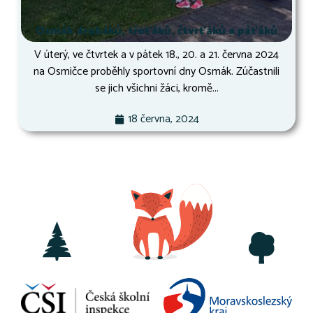
Osmák druháků, třeťáků, čtvrťáků a páťáků
V úterý, ve čtvrtek a v pátek 18., 20. a 21. června 2024
na Osmičce proběhly sportovní dny Osmák. Zúčastnili
se jich všichni žáci, kromě...
18 června, 2024