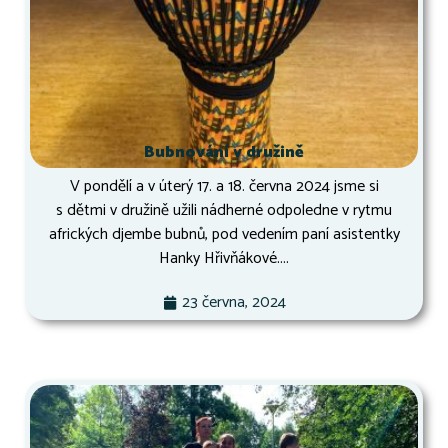
Bubnování v družině
V pondělí a v úterý 17. a 18. června 2024 jsme si
s dětmi v družině užili nádherné odpoledne v rytmu
afrických djembe bubnů, pod vedením paní asistentky
Hanky Hřivňákové....
23 června, 2024