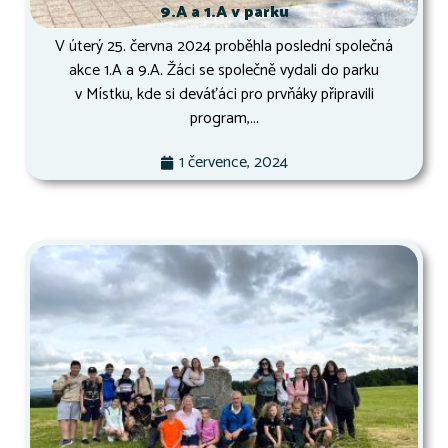
9.A a 1.A v parku
V úterý 25. června 2024 proběhla poslední společná
akce 1.A a 9.A. Žáci se společně vydali do parku
v Místku, kde si deváťáci pro prvňáky připravili
program,...
1 července, 2024