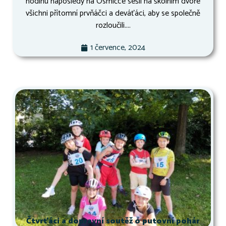
hodinu naposledy na Osmičce sešli na školním dvoře
všichni přítomní prvňáčci a deváťáci, aby se společně
rozloučili....
1 července, 2024
Čtvrťáci a dopravní soutěž o putovní pohár