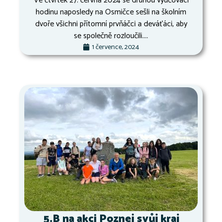
Ve čtvrtek 27. června 2024 se druhou vyučovací
hodinu naposledy na Osmičce sešli na školním
dvoře všichni přítomní prvňáčci a deváťáci, aby
se společně rozloučili....
1 července, 2024
5.B na akci Poznej svůj kraj