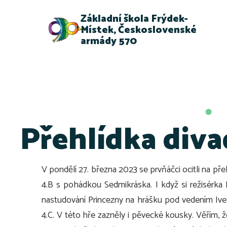
Základní škola Frýdek-
Místek, Československé
armády 570
Přehlídka divad
V pondělí 27. března 2023 se prvňáčci ocitli na přeh
4.B s pohádkou Sedmikráska. I když si režisérka 
nastudování Princezny na hrášku pod vedením Ivety
4.C. V této hře zazněly i pěvecké kousky. Věřím,