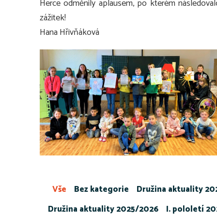
Herce odměnily aplausem, po kterém následovalo
zážitek!
Hana Hřivňáková
Vše
Bez kategorie
Družina aktuality 2
Družina aktuality 2025/2026
I. pololetí 2