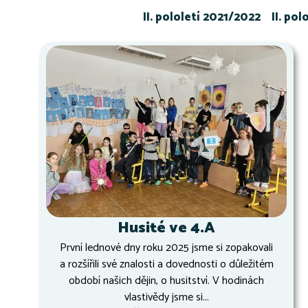
II. pololetí 2021/2022
II. po
Husité ve 4.A
První lednové dny roku 2025 jsme si zopakovali
a rozšířili své znalosti a dovednosti o důležitém
období našich dějin, o husitství. V hodinách
vlastivědy jsme si...