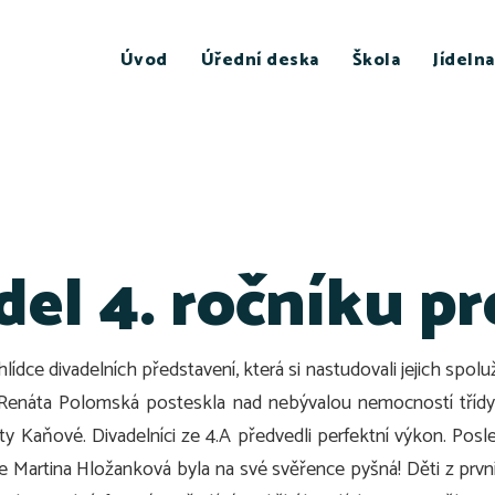
Úvod
Úřední deska
Škola
Jídelna
el 4. ročníku pro
lídce divadelních představení, která si nastudovali jejich spolu
Renáta Polomská posteskla nad nebývalou nemocností třídy, 
 Kaňové. Divadelníci ze 4.A předvedli perfektní výkon. Posle
 že Martina Hložanková byla na své svěřence pyšná!
Děti z prvn