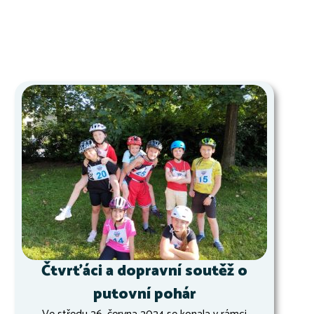
Čtvrťáci a dopravní soutěž o
putovní pohár