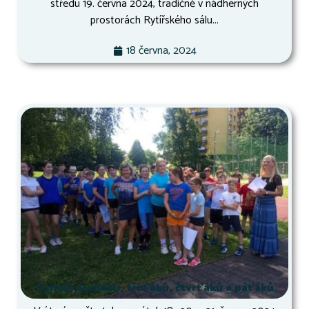
středu 19. června 2024, tradičně v nádherných
prostorách Rytířského sálu...
18 června, 2024
Osmák druháků, třeťáků, čtvrťáků a páťáků