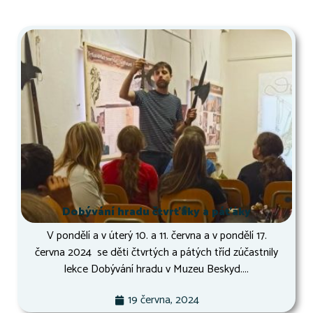
Dobývání hradu čtvrťáky a páťáky
V pondělí a v úterý 10. a 11. června a v pondělí 17.
června 2024 se děti čtvrtých a pátých tříd zúčastnily
lekce Dobývání hradu v Muzeu Beskyd....
19 června, 2024