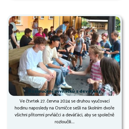
Rozloučení prvňáčků s deváťáky
Ve čtvrtek 27. června 2024 se druhou vyučovací
hodinu naposledy na Osmičce sešli na školním dvoře
všichni přítomní prvňáčci a deváťáci, aby se společně
rozloučili....