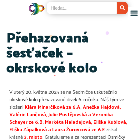
Přehazovaná
šesťaček –
okrskové kolo
V úterý 20. května 2025 se na Sedmičce uskutečnilo
okrskové kolo přehazované dívek 6. ročníku. Náš tým ve
složení
Klára Minarčíková ze 6.A, Anežka Hajdová,
Valérie Lančová, Julie Pustějovská a Veronika
Scheyer ze 6.B, Markéta Haladejová, Eliška Kublová,
Eliška Zápalková a Laura Žurovcová ze 6.E
získal
krásné
3. místo
. Gratulujeme a za reprezentaci Osmičky