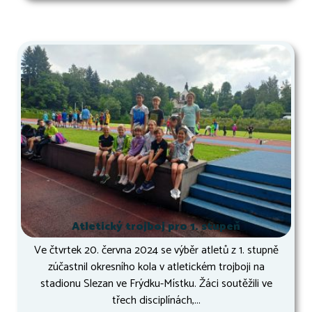
Atletický trojboj pro 1. stupeň
Ve čtvrtek 20. června 2024 se výběr atletů z 1. stupně
zúčastnil okresního kola v atletickém trojboji na
stadionu Slezan ve Frýdku-Místku. Žáci soutěžili ve
třech disciplínách,...