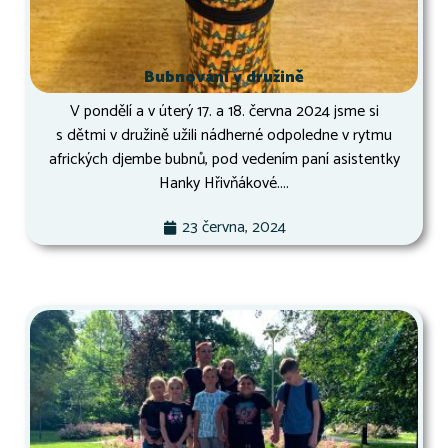
Bubnování v družině
V pondělí a v úterý 17. a 18. června 2024 jsme si
s dětmi v družině užili nádherné odpoledne v rytmu
afrických djembe bubnů, pod vedením paní asistentky
Hanky Hřivňákové....
23 června, 2024