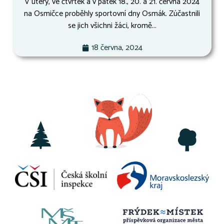
V úterý, ve čtvrtek a v pátek 18., 20. a 21. června 2024
na Osmičce proběhly sportovní dny Osmák. Zúčastnili
se jich všichni žáci, kromě...
18 června, 2024