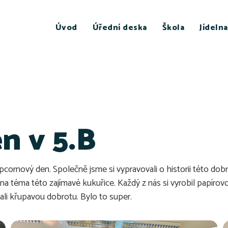
Úvod
Úřední deska
Škola
Jídelna
n v 5.B
popcornový den. Společně jsme si vypravovali o historii této dob
a téma této zajímavé kukuřice. Každý z nás si vyrobil papírovou 
ali křupavou dobrotu. Bylo to super.