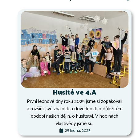
Husité ve 4.A
První lednové dny roku 2025 jsme si zopakovali
a rozšířili své znalosti a dovednosti o důležitém
období našich dějin, o husitství. V hodinách
vlastivědy jsme si...
25 ledna, 2025