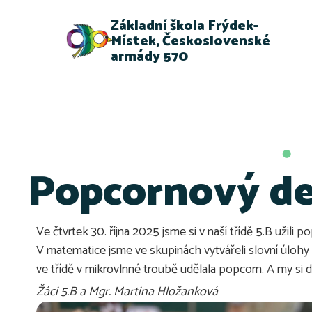
Základní škola Frýdek-
Místek, Československé
armády 570
Popcornový de
Ve čtvrtek 30. října 2025 jsme si v naší třídě 5.B užili 
V matematice jsme ve skupinách vytvářeli slovní úlohy n
ve třídě v mikrovlnné troubě udělala popcorn. A my si d
Žáci 5.B a Mgr. Martina Hložanková