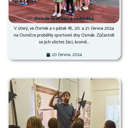
Osmák šesťáků a sedmáků
V úterý, ve čtvrtek a v pátek 18., 20. a 21. června 2024
na Osmičce proběhly sportovní dny Osmák. Zúčastnili
se jich všichni žáci, kromě...
20 června, 2024