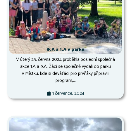
9.A a 1.A v parku
V úterý 25. června 2024 proběhla poslední společná
akce 1.A a 9.A. Žáci se společně vydali do parku
v Místku, kde si deváťáci pro prvňáky připravili
program,...
1 července, 2024