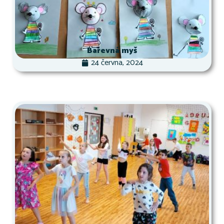
Barevná myš
24 června, 2024