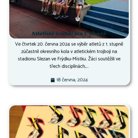
Atletický trojboj pro 1. stupeň
Ve čtvrtek 20. června 2024 se výběr atletů z 1. stupně
zúčastnil okresního kola v atletickém trojboji na
stadionu Slezan ve Frýdku-Místku. Žáci soutěžili ve
třech disciplínách,...
18 června, 2024