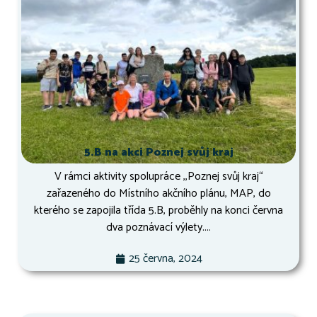
5.B na akci Poznej svůj kraj
V rámci aktivity spolupráce ,,Poznej svůj kraj“
zařazeného do Místního akčního plánu, MAP, do
kterého se zapojila třída 5.B, proběhly na konci června
dva poznávací výlety....
25 června, 2024