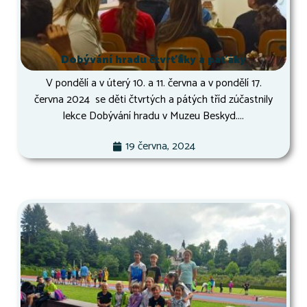
Dobývání hradu čtvrťáky a páťáky
V pondělí a v úterý 10. a 11. června a v pondělí 17.
června 2024 se děti čtvrtých a pátých tříd zúčastnily
lekce Dobývání hradu v Muzeu Beskyd....
19 června, 2024