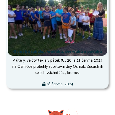
Osmák druháků, třeťáků, čtvrťáků a páťáků
V úterý, ve čtvrtek a v pátek 18., 20. a 21. června 2024
na Osmičce proběhly sportovní dny Osmák. Zúčastnili
se jich všichni žáci, kromě...
18 června, 2024