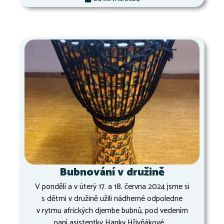
Bubnování v družině
V pondělí a v úterý 17. a 18. června 2024 jsme si
s dětmi v družině užili nádherné odpoledne
v rytmu afrických djembe bubnů, pod vedením
paní asistentky Hanky Hřivňákové....