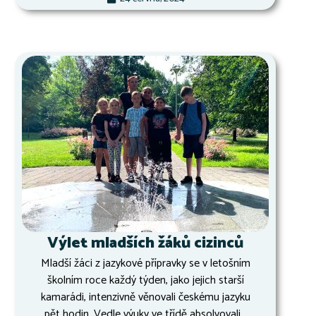
Výlet mladších žáků cizinců
Mladší žáci z jazykové přípravky se v letošním
školním roce každý týden, jako jejich starší
kamarádi, intenzivně věnovali českému jazyku
pět hodin. Vedle výuky ve třídě absolvovali...