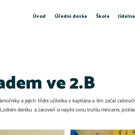
Úvod
Úřední deska
Škola
Jídelna
adem ve 2.B
námořníky a jejich třídní učitelka v kapitána a tím začal cel
 Lodním deníku a zároveň si naplní svou truhlu mincemi, pokl