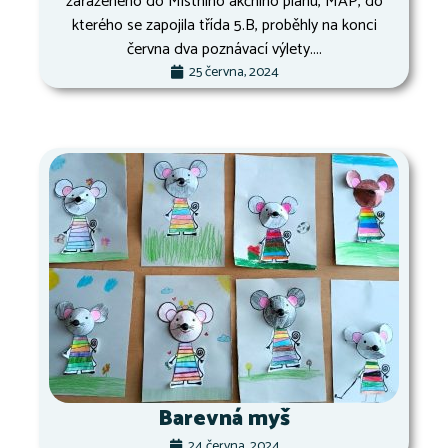
zařazeného do Místního akčního plánu, MAP, do
kterého se zapojila třída 5.B, proběhly na konci
června dva poznávací výlety....
25 června, 2024
Barevná myš
24 června, 2024