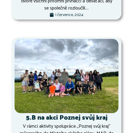
dvoře všichni přítomní prvňáčci a deváťáci, aby
se společně rozloučili....
1 července, 2024
5.B na akci Poznej svůj kraj
V rámci aktivity spolupráce ,,Poznej svůj kraj“