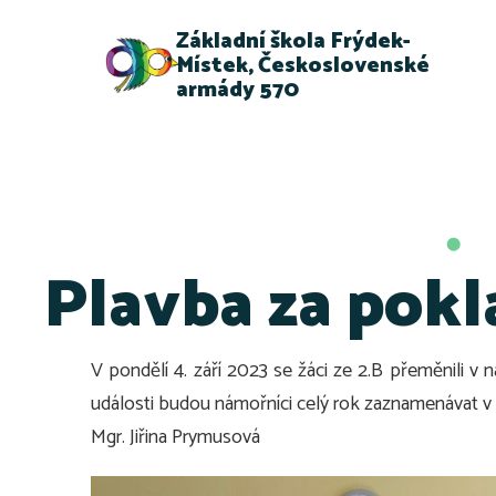
Základní škola Frýdek-
Místek, Československé
armády 570
Plavba za pokl
V pondělí 4. září 2023 se žáci ze 2.B přeměnili v 
události budou námořníci celý rok zaznamenávat v
Mgr. Jiřina Prymusová