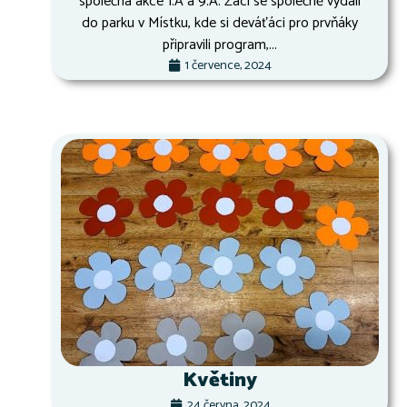
společná akce 1.A a 9.A. Žáci se společně vydali
do parku v Místku, kde si deváťáci pro prvňáky
připravili program,...
1 července, 2024
Květiny
24 června, 2024