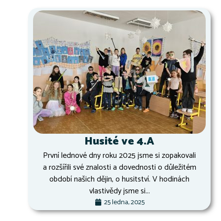
Husité ve 4.A
První lednové dny roku 2025 jsme si zopakovali
a rozšířili své znalosti a dovednosti o důležitém
období našich dějin, o husitství. V hodinách
vlastivědy jsme si...
25 ledna, 2025