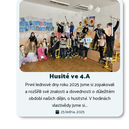
Husité ve 4.A
První lednové dny roku 2025 jsme si zopakovali
a rozšířili své znalosti a dovednosti o důležitém
období našich dějin, o husitství. V hodinách
vlastivědy jsme si...
25 ledna, 2025