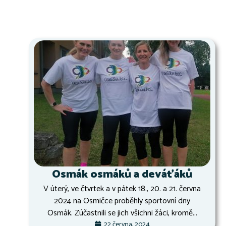
Osmák osmáků a deváťáků
V úterý, ve čtvrtek a v pátek 18., 20. a 21. června
2024 na Osmičce proběhly sportovní dny
Osmák. Zúčastnili se jich všichni žáci, kromě...
22 června, 2024