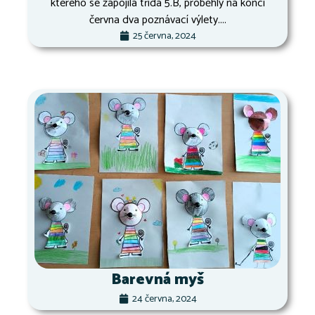
kterého se zapojila třída 5.B, proběhly na konci
června dva poznávací výlety....
25 června, 2024
Barevná myš
24 června, 2024