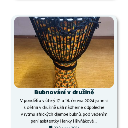
Bubnování v družině
V pondělí a v úterý 17. a 18. června 2024 jsme si
s dětmi v družině užili nádherné odpoledne
v rytmu afrických djembe bubnů, pod vedením
paní asistentky Hanky Hřivňákové....
23 června, 2024