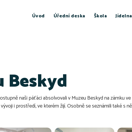
Úvod
Úřední deska
Škola
Jídelna
u Beskyd
4 postupně naši páťáci absolvovali v Muzeu Beskyd na zámku ve
ývoji i prostředí, ve kterém žijí. Osobně se seznámili také s ně