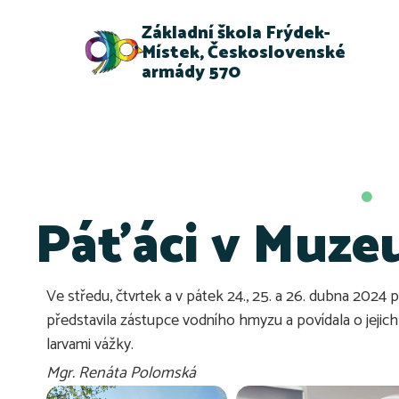
Základní škola Frýdek-
Místek, Československé
armády 570
Páťáci v Muze
Ve středu, čtvrtek a v pátek 24., 25. a 26. dubna 202
představila zástupce vodního hmyzu a povídala o jejich v
larvami vážky.
Mgr. Renáta Polomská