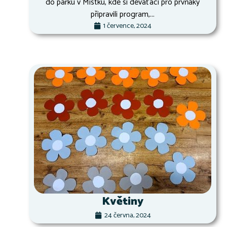
do parku v Místku, kde si deváťáci pro prvňáky
připravili program,...
1 července, 2024
Květiny
24 června, 2024