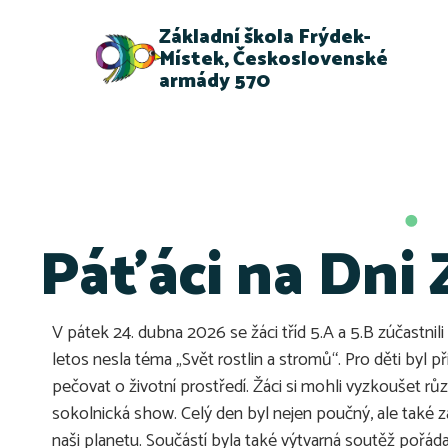
Základní škola Frýdek-
Místek, Československé
armády 570
Páťáci na Dni
V pátek 24. dubna 2026 se žáci tříd 5.A a 5.B zúčastni
letos nesla téma „Svět rostlin a stromů“. Pro děti byl př
pečovat o životní prostředí. Žáci si mohli vyzkoušet rů
sokolnická show. Celý den byl nejen poučný, ale také zá
naši planetu. Součástí byla také výtvarná soutěž pořáda