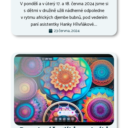
V pondělí a v úterý 17. a 18. června 2024 jsme si
s dětmi v družině užili nádherné odpoledne
v rytmu afrických djembe bubnů, pod vedením
paní asistentky Hanky Hřivňákové....
23 června, 2024