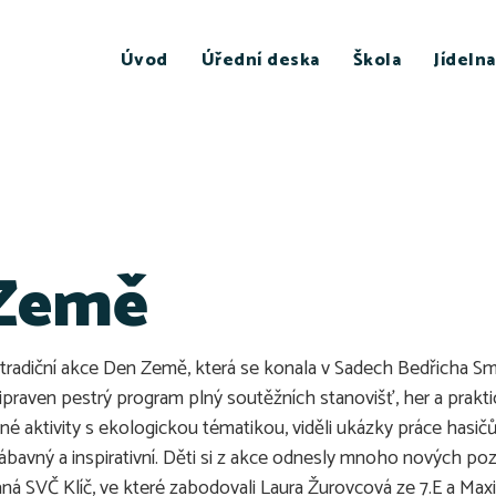
Úvod
Úřední deska
Škola
Jídelna
 Země
li tradiční akce Den Země, která se konala v Sadech Bedřicha S
ipraven pestrý program plný soutěžních stanovišť, her a praktick
zné aktivity s ekologickou tématikou, viděli ukázky práce hasič
bavný a inspirativní. Děti si z akce odnesly mnoho nových pozna
ná SVČ Klíč, ve které zabodovali Laura Žurovcová ze 7.E a Maxim