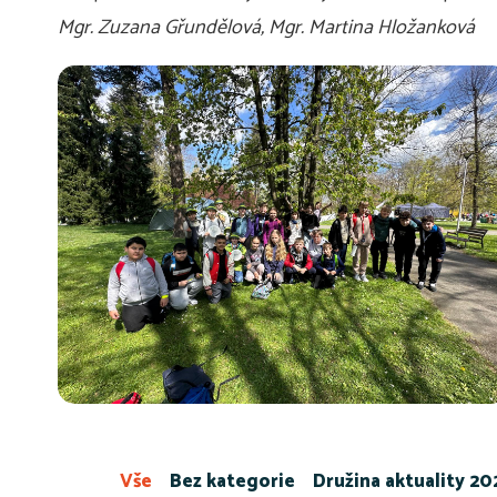
Mgr. Zuzana Gřundělová, Mgr. Martina Hložanková
Vše
Bez kategorie
Družina aktuality 2