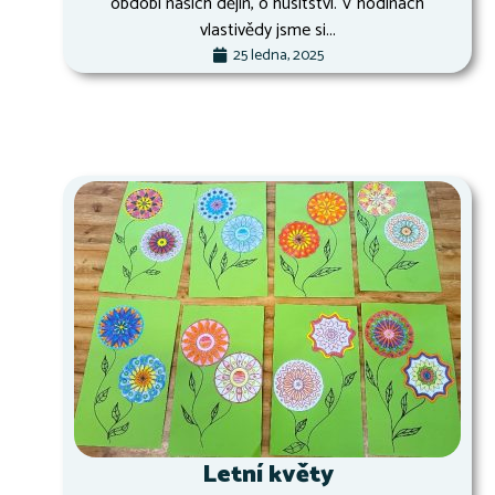
období našich dějin, o husitství. V hodinách
vlastivědy jsme si...
25 ledna, 2025
Letní květy