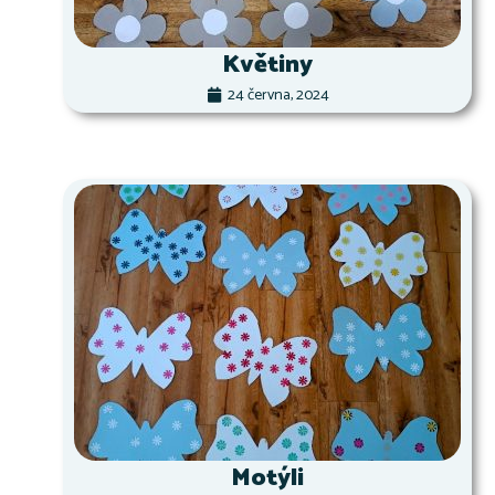
Květiny
24 června, 2024
Motýli