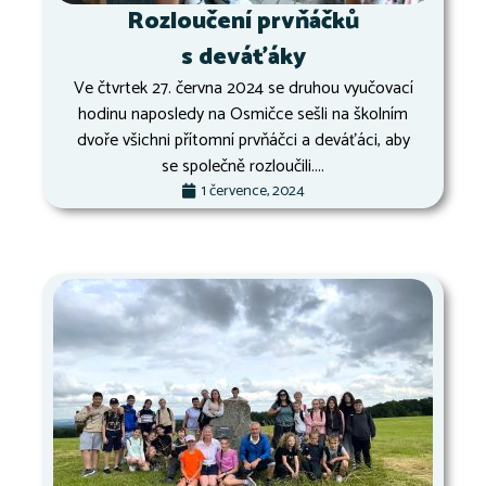
Rozloučení prvňáčků
s deváťáky
Ve čtvrtek 27. června 2024 se druhou vyučovací
hodinu naposledy na Osmičce sešli na školním
dvoře všichni přítomní prvňáčci a deváťáci, aby
se společně rozloučili....
1 července, 2024