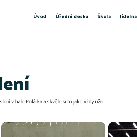
Úvod
Úřední deska
Škola
Jídelna
lení
lení v hale Polárka a skvěle si to jako vždy užili.