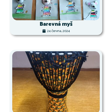
Barevná myš
24 června, 2024