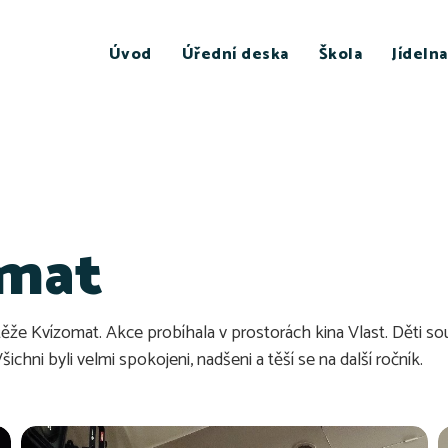
Úvod
Úřední deska
Škola
Jídelna
omat
utěže Kvízomat. Akce probíhala v prostorách kina Vlast. Děti so
ichni byli velmi spokojeni, nadšeni a těší se na další ročník.