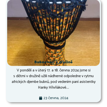
Bubnování v družině
V pondělí a v úterý 17. a 18. června 2024 jsme si
s dětmi v družině užili nádherné odpoledne v rytmu
afrických djembe bubnů, pod vedením paní asistentky
Hanky Hřivňákové....
23 června, 2024