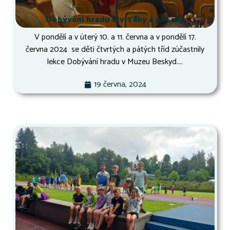
Dobývání hradu čtvrťáky a páťáky
V pondělí a v úterý 10. a 11. června a v pondělí 17.
června 2024 se děti čtvrtých a pátých tříd zúčastnily
lekce Dobývání hradu v Muzeu Beskyd....
19 června, 2024