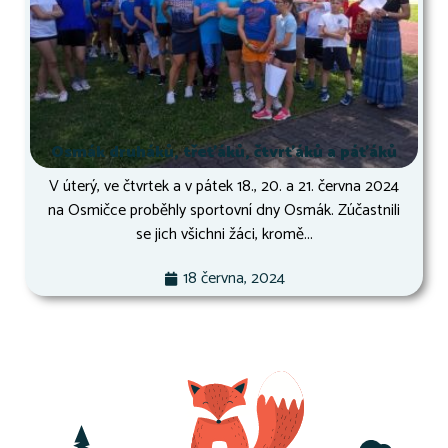
Osmák druháků, třeťáků, čtvrťáků a páťáků
V úterý, ve čtvrtek a v pátek 18., 20. a 21. června 2024
na Osmičce proběhly sportovní dny Osmák. Zúčastnili
se jich všichni žáci, kromě...
18 června, 2024