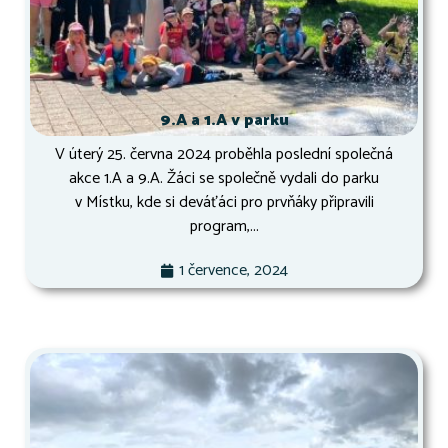
9.A a 1.A v parku
V úterý 25. června 2024 proběhla poslední společná
akce 1.A a 9.A. Žáci se společně vydali do parku
v Místku, kde si deváťáci pro prvňáky připravili
program,...
1 července, 2024