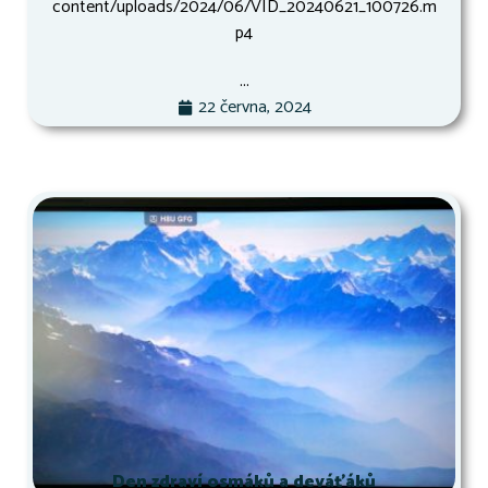
content/uploads/2024/06/VID_20240621_100726.m
p4
...
22 června, 2024
Den zdraví osmáků a deváťáků