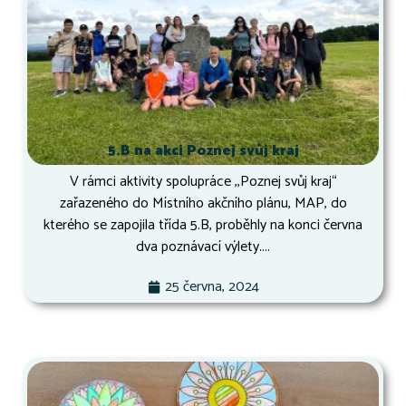
5.B na akci Poznej svůj kraj
V rámci aktivity spolupráce ,,Poznej svůj kraj“
zařazeného do Místního akčního plánu, MAP, do
kterého se zapojila třída 5.B, proběhly na konci června
dva poznávací výlety....
25 června, 2024