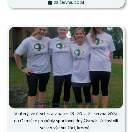
22 června, 2024
Osmák osmáků a deváťáků
V úterý, ve čtvrtek a v pátek 18., 20. a 21. června 2024
na Osmičce proběhly sportovní dny Osmák. Zúčastnili
se jich všichni žáci, kromě...