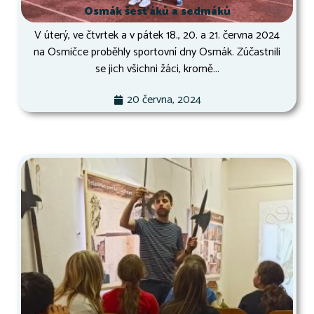
Osmák šesťáků a sedmáků
V úterý, ve čtvrtek a v pátek 18., 20. a 21. června 2024
na Osmičce proběhly sportovní dny Osmák. Zúčastnili
se jich všichni žáci, kromě...
20 června, 2024