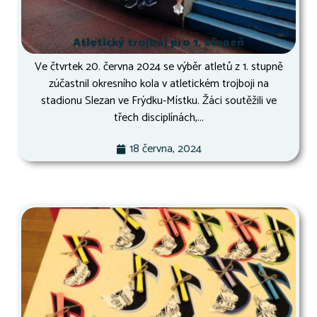
Atletický trojboj pro 1. stupeň
Ve čtvrtek 20. června 2024 se výběr atletů z 1. stupně
zúčastnil okresního kola v atletickém trojboji na
stadionu Slezan ve Frýdku-Místku. Žáci soutěžili ve
třech disciplínách,...
18 června, 2024