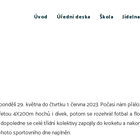
Úvod
Úřední deska
Škola
Jídelna
ondělí 29. května do čtvrtku 1. června 2023. Počasí nám přál
tafetou 4X200m hochů i dívek, potom se rozehrál fotbal a fl
u dopoledne se celé třídní kolektivy zapojily do kroketu a nakon
 tohoto sportovního dne naplněn.