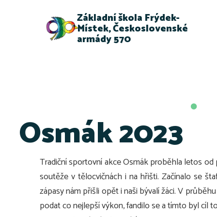
Základní škola Frýdek-
Místek, Československé
armády 570
Osmák 2023
Tradiční sportovní akce Osmák proběhla letos od p
soutěže v tělocvičnách i na hřišti. Začínalo se š
zápasy nám přišli opět i naši bývalí žáci. V průběh
podat co nejlepší výkon, fandilo se a tímto byl cíl