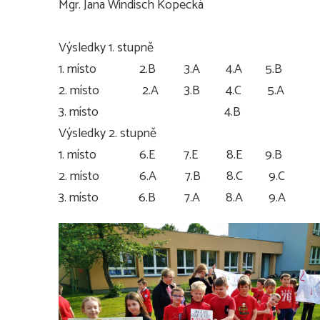
Mgr. Jana Windisch Kopecká
Výsledky 1. stupně
1. místo 2.B 3.A 4.A 5.B
2. místo 2.A 3.B 4.C 5.A
3. místo 4.B
Výsledky 2. stupně
1. místo 6.E 7.E 8.E 9.B
2. místo 6.A 7.B 8.C 9.C
3. místo 6.B 7.A 8.A 9.A