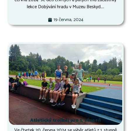
lekce Dobývání hradu v Muzeu Beskyd....
19 června, 2024
Atletický trojboj pro 1. stupeň
Ve čtvrtek 20. června 2024 se výběr atletů z 1. stupně