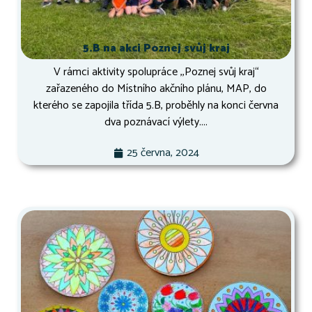
5.B na akci Poznej svůj kraj
V rámci aktivity spolupráce ,,Poznej svůj kraj“
zařazeného do Místního akčního plánu, MAP, do
kterého se zapojila třída 5.B, proběhly na konci června
dva poznávací výlety....
25 června, 2024