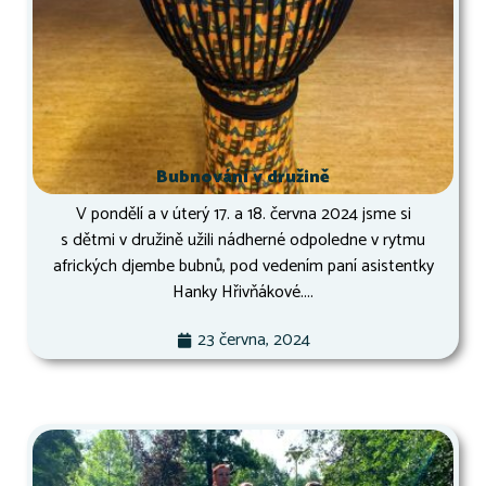
Bubnování v družině
V pondělí a v úterý 17. a 18. června 2024 jsme si
s dětmi v družině užili nádherné odpoledne v rytmu
afrických djembe bubnů, pod vedením paní asistentky
Hanky Hřivňákové....
23 června, 2024