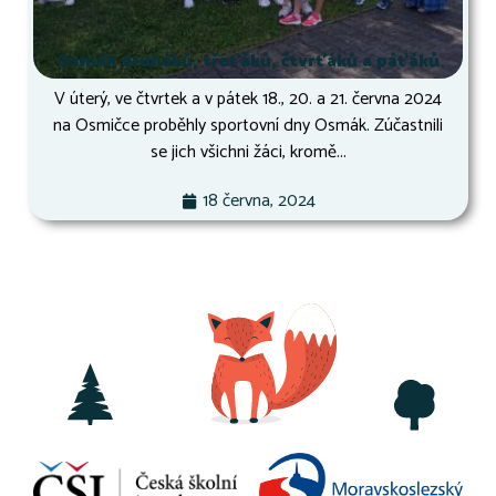
Osmák druháků, třeťáků, čtvrťáků a páťáků
V úterý, ve čtvrtek a v pátek 18., 20. a 21. června 2024
na Osmičce proběhly sportovní dny Osmák. Zúčastnili
se jich všichni žáci, kromě...
18 června, 2024