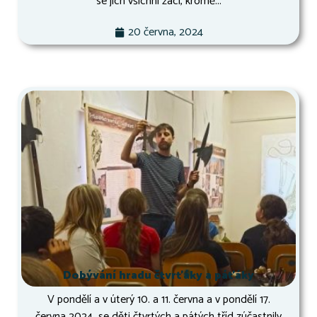
se jich všichni žáci, kromě...
20 června, 2024
Dobývání hradu čtvrťáky a páťáky
V pondělí a v úterý 10. a 11. června a v pondělí 17.
června 2024 se děti čtvrtých a pátých tříd zúčastnily