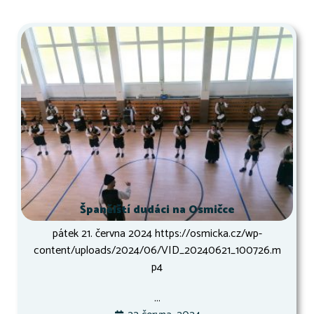
Španělští dudáci na Osmičce
pátek 21. června 2024 https://osmicka.cz/wp-
content/uploads/2024/06/VID_20240621_100726.m
p4
...