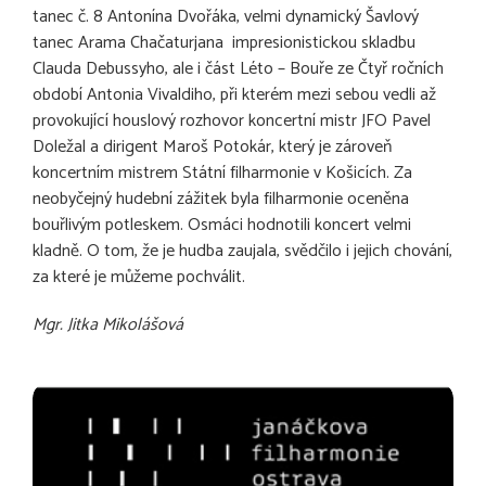
tanec č. 8 Antonína Dvořáka, velmi dynamický Šavlový
tanec Arama Chačaturjana impresionistickou skladbu
Clauda Debussyho, ale i část Léto – Bouře ze Čtyř ročních
období Antonia Vivaldiho, při kterém mezi sebou vedli až
provokující houslový rozhovor koncertní mistr JFO Pavel
Doležal a dirigent Maroš Potokár, který je zároveň
koncertním mistrem Státní filharmonie v Košicích. Za
neobyčejný hudební zážitek byla filharmonie oceněna
bouřlivým potleskem. Osmáci hodnotili koncert velmi
kladně. O tom, že je hudba zaujala, svědčilo i jejich chování,
za které je můžeme pochválit.
Mgr. Jitka Mikolášová