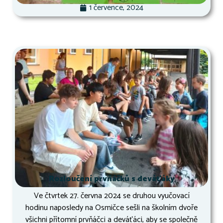
1 července, 2024
Rozloučení prvňáčků s deváťáky
Ve čtvrtek 27. června 2024 se druhou vyučovací
hodinu naposledy na Osmičce sešli na školním dvoře
všichni přítomní prvňáčci a deváťáci, aby se společně