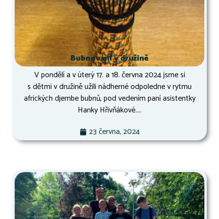
Bubnování v družině
V pondělí a v úterý 17. a 18. června 2024 jsme si
s dětmi v družině užili nádherné odpoledne v rytmu
afrických djembe bubnů, pod vedením paní asistentky
Hanky Hřivňákové....
23 června, 2024