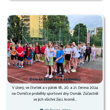
Osmák šesťáků a sedmáků
V úterý, ve čtvrtek a v pátek 18., 20. a 21. června 2024
na Osmičce proběhly sportovní dny Osmák. Zúčastnili
se jich všichni žáci, kromě...