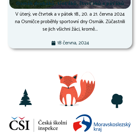
Osmák druháků, třeťáků, čtvrťáků a páťáků
V úterý, ve čtvrtek a v pátek 18., 20. a 21. června 2024
na Osmičce proběhly sportovní dny Osmák. Zúčastnili
se jich všichni žáci, kromě...
18 června, 2024