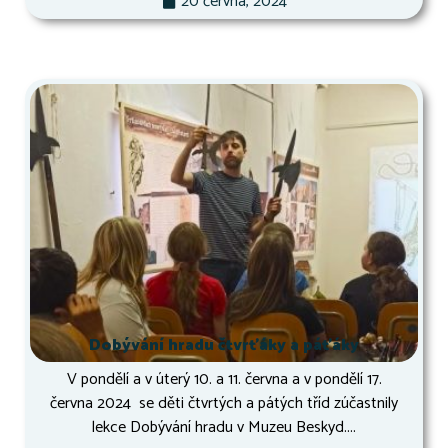
20 června, 2024
Dobývání hradu čtvrťáky a páťáky
V pondělí a v úterý 10. a 11. června a v pondělí 17.
června 2024 se děti čtvrtých a pátých tříd zúčastnily
lekce Dobývání hradu v Muzeu Beskyd....