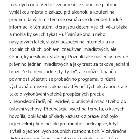
trestných činů. Vedle seznámení se s obecně platnou
vyhláškou města o zákazu pití alkoholu a kouření na
předem daných místech se osmáci se dozvěděli hodně
informací k tématům, která jsou dětem v jejich věku blízká
a mohla by se jich týkat – užívání alkoholu nebo
návykových látek, vlastní bezpeční na internetu a na
sociálních sítích, pohlavní zneužívání mladistvých, ale i
šikana, kyberšikana, stalking. Poznali také následky trestně
právního jednání mladistvých a jaký trest za takové jednání
hrozí. Že to není žádné „ty, ty, ty“, ale může jít např. o
povinnost účastnit se probačního programu, o různá
výchovná omezení (zákaz návštěv určitých akcí apod.), ale
také o vykonávání veřejně prospěšných prací, a
v neposlední řadě, při recidivě, o umístění mladistvého do
ústavní výchovy. Přednášející všechna témata, o kterých
hovořila, dokládala příklady kazuistik z praxe, což bylo
nejen velmi přínosné, ale pro mnohé i překvapivé, když
slyšeli o jednotlivých soudních rozhodnutích. V závěrečné
diskuzi měli možnost zeptat se na cokoli, co je z této