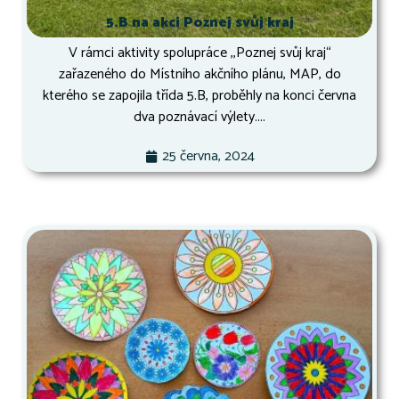
5.B na akci Poznej svůj kraj
V rámci aktivity spolupráce ,,Poznej svůj kraj“
zařazeného do Místního akčního plánu, MAP, do
kterého se zapojila třída 5.B, proběhly na konci června
dva poznávací výlety....
25 června, 2024