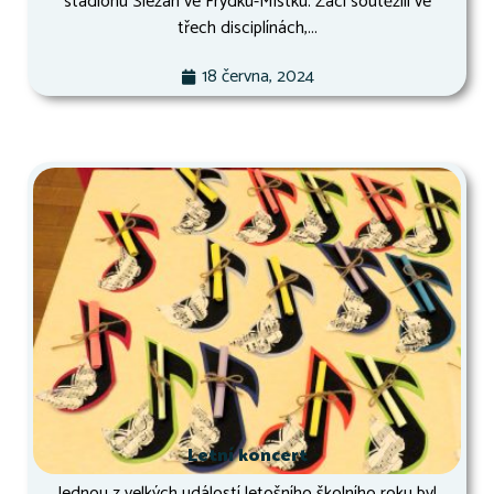
stadionu Slezan ve Frýdku-Místku. Žáci soutěžili ve
třech disciplínách,...
18 června, 2024
Letní koncert
Jednou z velkých událostí letošního školního roku byl