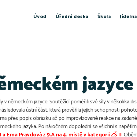
Úvod
Úřední deska
Škola
Jídelna
ěmeckém jazyce –
v německém jazyce. Soutěžící poměřili své síly v několika disc
sledovala ústní část, která prověřila jejich schopnosti poho
ma přes popis obrázku až po improvizované reakce na zadané s
německého jazyka. Po náročném dopoledni se všichni s napětím
I a Ema Pravdová z 9.A na 4. místě v kategorii ZŠ II
. Oběm