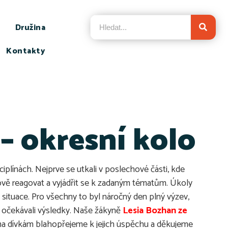
Družina
Kontakty
 okresní kolo
iplínách. Nejprve se utkali v poslechové části, kde
tově reagovat a vyjádřit se k zadaným tématům. Úkoly
ituace. Pro všechny to byl náročný den plný výzev,
 očekávali výsledky. Naše žákyně
Lesia Bozhan ze
a dívkám blahopřejeme k jejich úspěchu a děkujeme