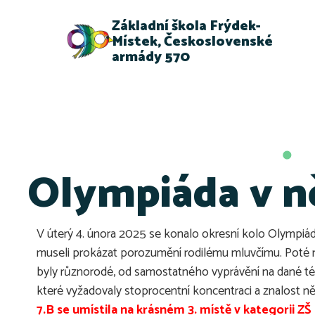
Základní škola Frýdek-
Místek, Československé
armády 570
Olympiáda v n
V úterý 4. února 2025 se konalo okresní kolo Olympiády 
museli prokázat porozumění rodilému mluvčímu. Poté ná
byly různorodé, od samostatného vyprávění na dané té
které vyžadovaly stoprocentní koncentraci a znalost 
7.B se umístila na krásném 3. místě v kategorii ZŠ 