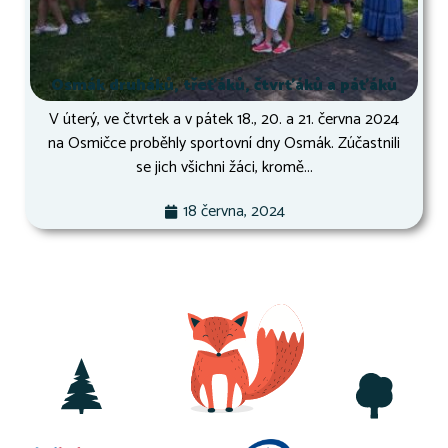
Osmák druháků, třeťáků, čtvrťáků a páťáků
V úterý, ve čtvrtek a v pátek 18., 20. a 21. června 2024
na Osmičce proběhly sportovní dny Osmák. Zúčastnili
se jich všichni žáci, kromě...
18 června, 2024