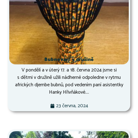
Bubnování v družině
V pondělí a v úterý 17. a 18. června 2024 jsme si
s dětmi v družině užili nádherné odpoledne v rytmu
afrických djembe bubnů, pod vedením paní asistentky
Hanky Hřivňákové....
23 června, 2024