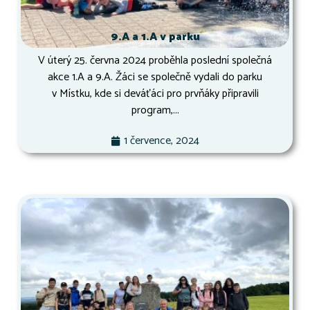
9.A a 1.A v parku
V úterý 25. června 2024 proběhla poslední společná
akce 1.A a 9.A. Žáci se společně vydali do parku
v Místku, kde si deváťáci pro prvňáky připravili
program,...
1 července, 2024