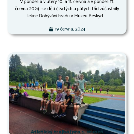
V pondělí a v úterý 10. a 11. června a v pondělí 17.
června 2024 se děti čtvrtých a pátých tříd zúčastnily
lekce Dobývání hradu v Muzeu Beskyd....
19 června, 2024
Atletický trojboj pro 1. stupeň