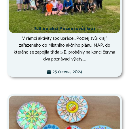
5.B na akci Poznej svůj kraj
V rámci aktivity spolupráce ,,Poznej svůj kraj“
zařazeného do Místního akčního plánu, MAP, do
kterého se zapojila třída 5.B, proběhly na konci června
dva poznávací výlety....
25 června, 2024