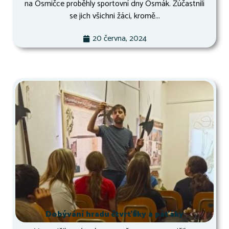
na Osmičce proběhly sportovní dny Osmák. Zúčastnili
se jich všichni žáci, kromě...
20 června, 2024
Dobývání hradu čtvrťáky a páťáky