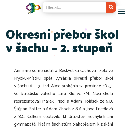
Okresní přebor škol
v šachu – 2. stupeň
Ani jsme se nenadáli a Beskydská šachová škola ve
Frýdku-Místku opět vyhlásila okresní přebor škol
v šachu 6. – 9. tříd. Akce proběhla 12. prosince 2023
ve Středisku volného času Klíč ve FM. Naši školu
reprezentovali Marek Friedl a Adam Holásek ze 6.B,
Štěpán Rotter a Adam Zboch z 8.A a Jana Friedlová
z 8.C. Celkem soutěžilo 14 družstev, nechyběli ani
gymnazisté. Našim šachistům blahopřejem k získání