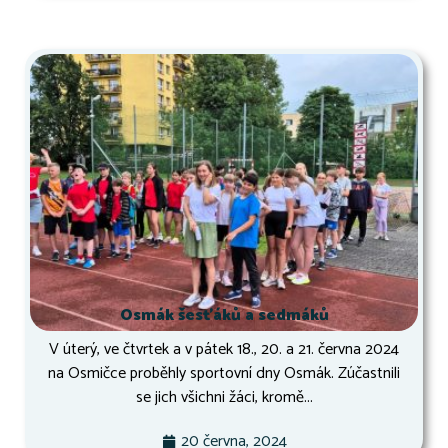
Osmák šesťáků a sedmáků
V úterý, ve čtvrtek a v pátek 18., 20. a 21. června 2024
na Osmičce proběhly sportovní dny Osmák. Zúčastnili
se jich všichni žáci, kromě...
20 června, 2024