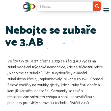
Nebojte se zubaře
ve 3.AB
Ve čtvrtky 20. a 27. března 2025 se žáci 3.AB vydali na
zubní oddělení frýdecké nemocnice, kde se zúčastnili lekce
„Nebojme se zubaře“. Děti si vyzkoušely ovládání
zubařského křesla, „zaplombovaly“ si kaz v zoubku. Pomocí
fialové vodičky na zoubky zjistily, kde si zuby čistí dobře a
kam již kartáček nedosáhl. Seznámily se také s
rentgenovým snímkem chrupu a spolu se sestřičkou si
prakticky procvičily správnou techniku čištění zubů.