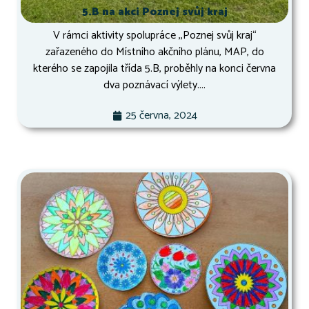
5.B na akci Poznej svůj kraj
V rámci aktivity spolupráce ,,Poznej svůj kraj“
zařazeného do Místního akčního plánu, MAP, do
kterého se zapojila třída 5.B, proběhly na konci června
dva poznávací výlety....
25 června, 2024