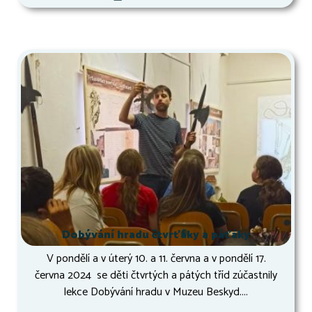
Dobývání hradu čtvrťáky a páťáky
V pondělí a v úterý 10. a 11. června a v pondělí 17.
června 2024 se děti čtvrtých a pátých tříd zúčastnily
lekce Dobývání hradu v Muzeu Beskyd....