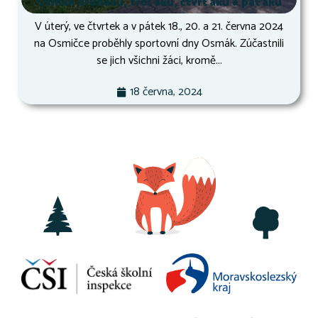
Osmák druháků, třeťáků, čtvrťáků a páťáků
V úterý, ve čtvrtek a v pátek 18., 20. a 21. června 2024
na Osmičce proběhly sportovní dny Osmák. Zúčastnili
se jich všichni žáci, kromě...
18 června, 2024