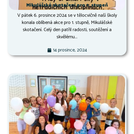
Mikulášské skotačení pro 1. stupeň
V pátek 6. prosince 2024 se v tělocvičně naší školy
konala oblíbená akce pro 1. stupně, Mikulášské
skotačení. Celý den patřil radosti, soutěžení a
skvělému...
14 prosince, 2024