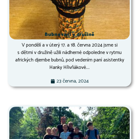
Bubnování v družině
V pondělí a v úterý 17. a 18. června 2024 jsme si
s dětmi v družině užili nádherné odpoledne v rytmu
afrických djembe bubnů, pod vedením paní asistentky
Hanky Hřivňákové....
23 června, 2024