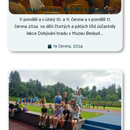
Dobývání hradu čtvrťáky a páťáky
V pondělí a v úterý 10. a 11. června a v pondělí 17.
června 2024 se děti čtvrtých a pátých tříd zúčastnily
lekce Dobývání hradu v Muzeu Beskyd....
19 června, 2024