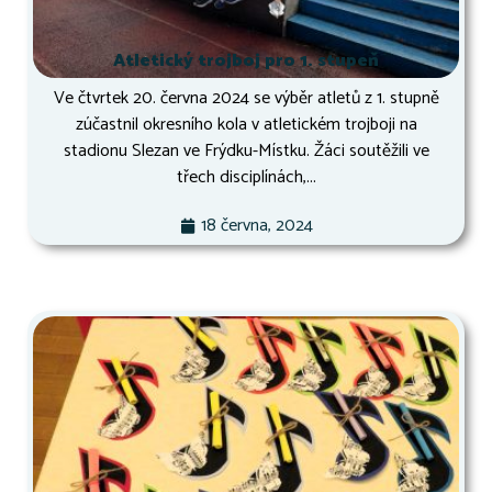
Atletický trojboj pro 1. stupeň
Ve čtvrtek 20. června 2024 se výběr atletů z 1. stupně
zúčastnil okresního kola v atletickém trojboji na
stadionu Slezan ve Frýdku-Místku. Žáci soutěžili ve
třech disciplínách,...
18 června, 2024