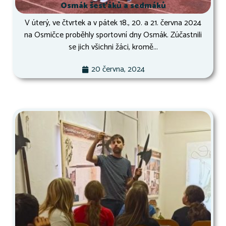
Osmák šesťáků a sedmáků
V úterý, ve čtvrtek a v pátek 18., 20. a 21. června 2024
na Osmičce proběhly sportovní dny Osmák. Zúčastnili
se jich všichni žáci, kromě...
20 června, 2024