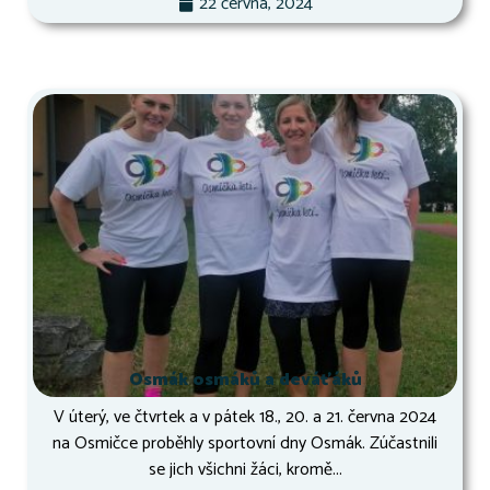
22 června, 2024
Osmák osmáků a deváťáků
V úterý, ve čtvrtek a v pátek 18., 20. a 21. června 2024
na Osmičce proběhly sportovní dny Osmák. Zúčastnili
se jich všichni žáci, kromě...