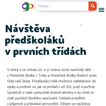
Návštěva
předškoláků
v prvních třídách
V úterý a ve středu 20. a 21. ledna 2026 navštívily děti
z Mateřské školky J. Trnky a Mateřské školky Radost první
třídy naší školy. Předškoláci měli možnost nahlédnout do
výuky a podívat se, jak se prvňáčci učí číst, psát a počítat.
Společně si také vyzkoušeli drobné aktivity a na chvíli se
stali součástí školního vyučování. Setkání proběhlo
v příjemné a přátelské atmosféře. Dětem se návštěva