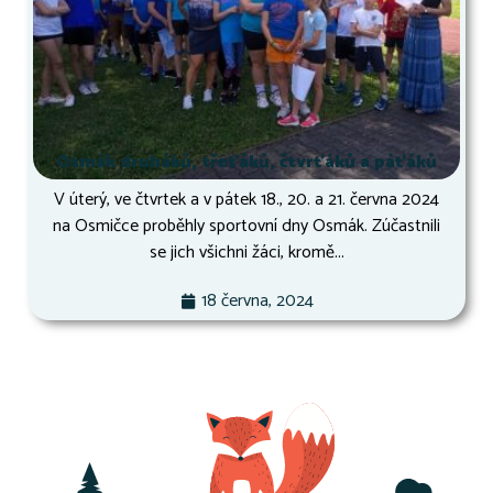
Osmák druháků, třeťáků, čtvrťáků a páťáků
V úterý, ve čtvrtek a v pátek 18., 20. a 21. června 2024
na Osmičce proběhly sportovní dny Osmák. Zúčastnili
se jich všichni žáci, kromě...
18 června, 2024