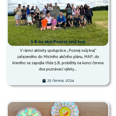
5.B na akci Poznej svůj kraj
V rámci aktivity spolupráce ,,Poznej svůj kraj“
zařazeného do Místního akčního plánu, MAP, do
kterého se zapojila třída 5.B, proběhly na konci června
dva poznávací výlety....
25 června, 2024