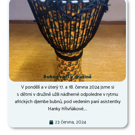
Bubnování v družině
V pondělí a v úterý 17. a 18. června 2024 jsme si
s dětmi v družině užili nádherné odpoledne v rytmu
afrických djembe bubnů, pod vedením paní asistentky
Hanky Hřivňákové....
23 června, 2024