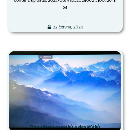
content/uploads/2024/06/VID_20240621_100726.m
p4
...
22 června, 2024
Den zdraví osmáků a deváťáků