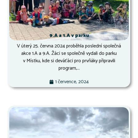
9.A a 1.A v parku
V úterý 25. června 2024 proběhla poslední společná
akce 1.A a 9.A. Žáci se společně vydali do parku
v Místku, kde si deváťáci pro prvňáky připravili
program,...
1 července, 2024