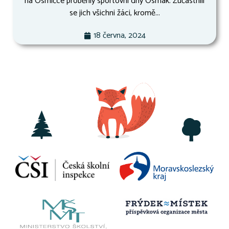
na Osmičce proběhly sportovní dny Osmák. Zúčastnili
se jich všichni žáci, kromě...
18 června, 2024