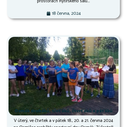
prostorách Rytířského sálu...
18 června, 2024
Osmák druháků, třeťáků, čtvrťáků a páťáků
V úterý, ve čtvrtek a v pátek 18., 20. a 21. června 2024