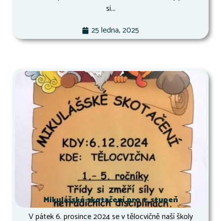
si...
25 ledna, 2025
Mikulášské skotačení pro 1. stupeň
V pátek 6. prosince 2024 se v tělocvičně naší školy