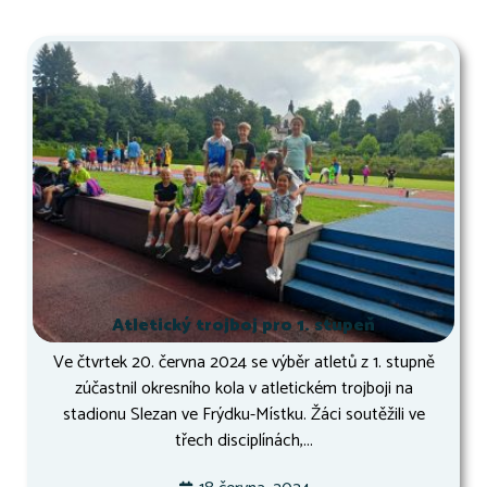
Atletický trojboj pro 1. stupeň
Ve čtvrtek 20. června 2024 se výběr atletů z 1. stupně
zúčastnil okresního kola v atletickém trojboji na
stadionu Slezan ve Frýdku-Místku. Žáci soutěžili ve
třech disciplínách,...