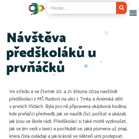
Návštěva
předškoláků u
prvňáčků
Ve středu a ve čtvrtek 20. a 21. března 2024 navštívili
předškoláci z MŠ Radost na ulici J. Trnky a Anenská děti
v prvních třídách. Byla pro ně připravena ukázková hodina,
kde prvňáčci předvedli, jak se naučili číst, počítat a ukázali,
jak jsou ve škole rádi. Předškoláci si také mohli vyzkoušet,
jak se jim sedí v lavici a pochlubili se, jaká písmena už znají,
která čísla ovládají a jak krásně se někteří umí podepsat.