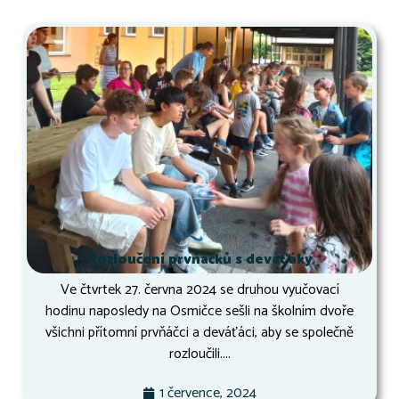
Rozloučení prvňáčků s deváťáky
Ve čtvrtek 27. června 2024 se druhou vyučovací
hodinu naposledy na Osmičce sešli na školním dvoře
všichni přítomní prvňáčci a deváťáci, aby se společně
rozloučili....
1 července, 2024