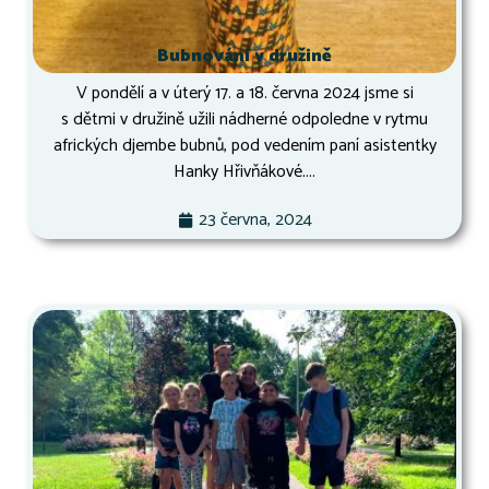
Bubnování v družině
V pondělí a v úterý 17. a 18. června 2024 jsme si
s dětmi v družině užili nádherné odpoledne v rytmu
afrických djembe bubnů, pod vedením paní asistentky
Hanky Hřivňákové....
23 června, 2024