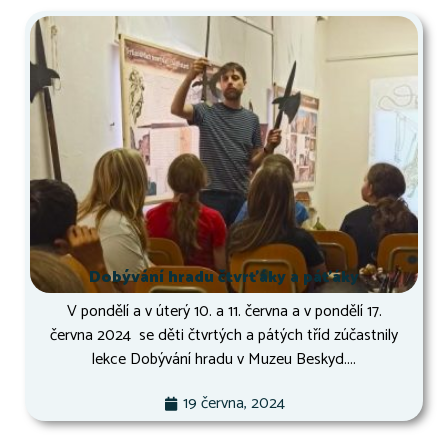
Dobývání hradu čtvrťáky a páťáky
V pondělí a v úterý 10. a 11. června a v pondělí 17.
června 2024 se děti čtvrtých a pátých tříd zúčastnily
lekce Dobývání hradu v Muzeu Beskyd....
19 června, 2024