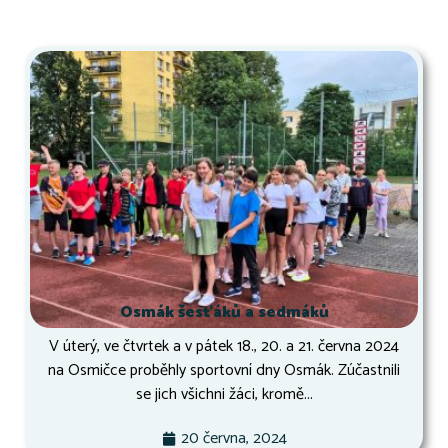
Osmák šesťáků a sedmáků
V úterý, ve čtvrtek a v pátek 18., 20. a 21. června 2024
na Osmičce proběhly sportovní dny Osmák. Zúčastnili
se jich všichni žáci, kromě...
20 června, 2024