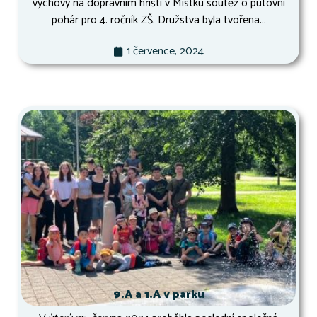
výchovy na dopravním hřišti v Místku soutěž o putovní
pohár pro 4. ročník ZŠ. Družstva byla tvořena...
1 července, 2024
9.A a 1.A v parku