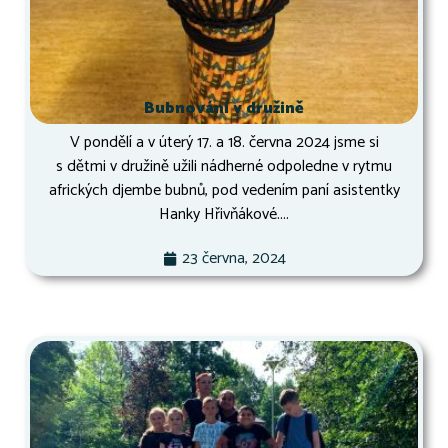
Bubnování v družině
V pondělí a v úterý 17. a 18. června 2024 jsme si
s dětmi v družině užili nádherné odpoledne v rytmu
afrických djembe bubnů, pod vedením paní asistentky
Hanky Hřivňákové....
23 června, 2024