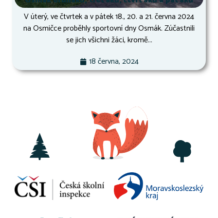
Osmák druháků, třeťáků, čtvrťáků a páťáků
V úterý, ve čtvrtek a v pátek 18., 20. a 21. června 2024
na Osmičce proběhly sportovní dny Osmák. Zúčastnili
se jich všichni žáci, kromě...
18 června, 2024