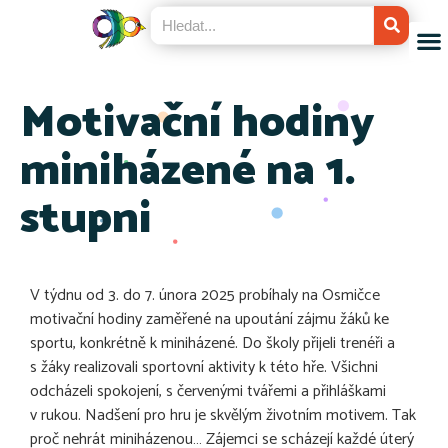
Motivační hodiny
miniházené na 1.
stupni
V týdnu od 3. do 7. února 2025 probíhaly na Osmičce
motivační hodiny zaměřené na upoutání zájmu žáků ke
sportu, konkrétně k miniházené. Do školy přijeli trenéři a
s žáky realizovali sportovní aktivity k této hře. Všichni
odcházeli spokojení, s červenými tvářemi a přihláškami
v rukou. Nadšení pro hru je skvělým životním motivem. Tak
proč nehrát miniházenou… Zájemci se scházejí každé úterý