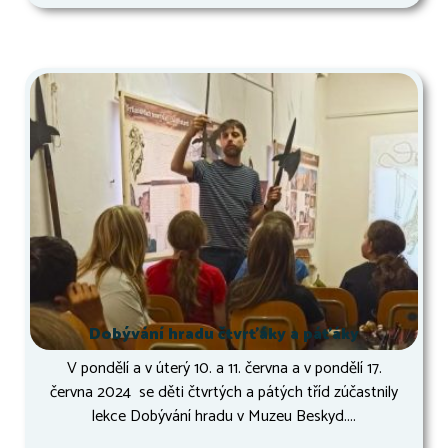
Dobývání hradu čtvrťáky a páťáky
V pondělí a v úterý 10. a 11. června a v pondělí 17.
června 2024 se děti čtvrtých a pátých tříd zúčastnily
lekce Dobývání hradu v Muzeu Beskyd....