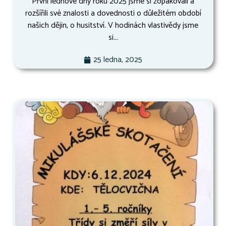
První lednové dny roku 2025 jsme si zopakovali a
rozšířili své znalosti a dovednosti o důležitém období
našich dějin, o husitství. V hodinách vlastivědy jsme
si...
25 ledna, 2025