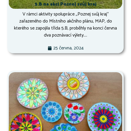
5.B na akci Poznej svůj kraj
V rámci aktivity spolupráce ,,Poznej svůj kraj“
zařazeného do Místního akčního plánu, MAP, do
kterého se zapojila třída 5.B, proběhly na konci června
dva poznávací výlety....
25 června, 2024