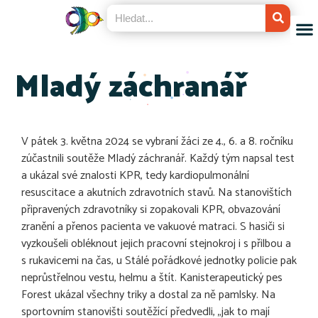
Mladý záchranář
V pátek 3. května 2024 se vybraní žáci ze 4., 6. a 8. ročníku
zúčastnili soutěže Mladý záchranář. Každý tým napsal test
a ukázal své znalosti KPR, tedy kardiopulmonální
resuscitace a akutních zdravotních stavů. Na stanovištích
připravených zdravotníky si zopakovali KPR, obvazování
zranění a přenos pacienta ve vakuové matraci. S hasiči si
vyzkoušeli obléknout jejich pracovní stejnokroj i s přilbou a
s rukavicemi na čas, u Stálé pořádkové jednotky policie pak
neprůstřelnou vestu, helmu a štít. Kanisterapeutický pes
Forest ukázal všechny triky a dostal za ně pamlsky. Na
sportovním stanovišti soutěžící předvedli, „jak to mají