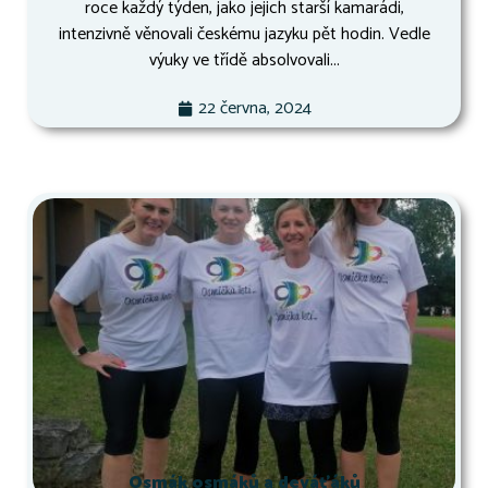
roce každý týden, jako jejich starší kamarádi,
intenzivně věnovali českému jazyku pět hodin. Vedle
výuky ve třídě absolvovali...
22 června, 2024
Osmák osmáků a deváťáků