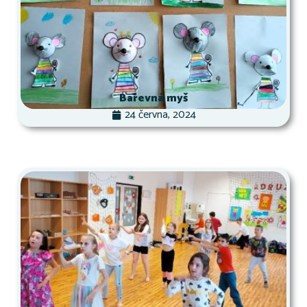
Barevná myš
24 června, 2024