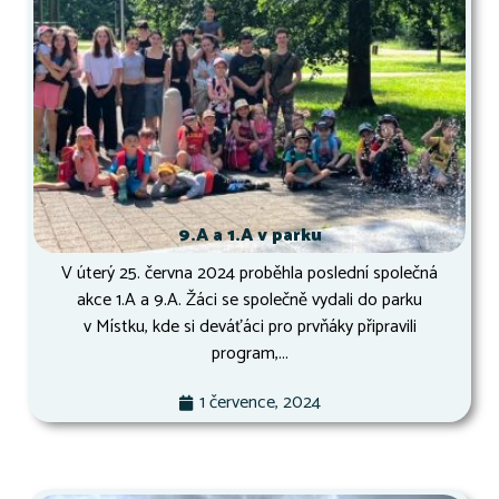
9.A a 1.A v parku
V úterý 25. června 2024 proběhla poslední společná
akce 1.A a 9.A. Žáci se společně vydali do parku
v Místku, kde si deváťáci pro prvňáky připravili
program,...
1 července, 2024