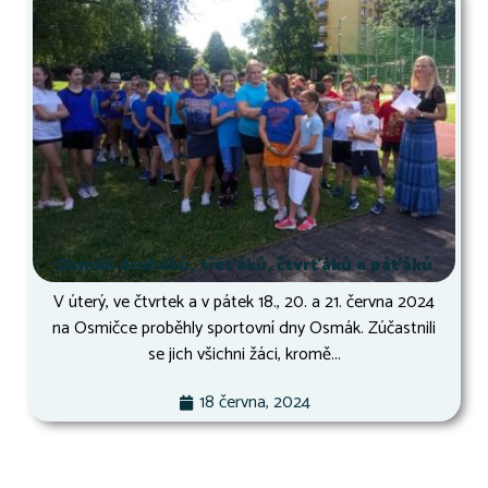
Osmák druháků, třeťáků, čtvrťáků a páťáků
V úterý, ve čtvrtek a v pátek 18., 20. a 21. června 2024
na Osmičce proběhly sportovní dny Osmák. Zúčastnili
se jich všichni žáci, kromě...
18 června, 2024