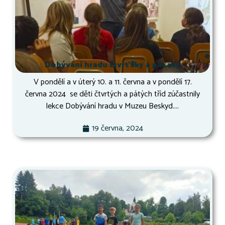
Dobývání hradu čtvrťáky a páťáky
V pondělí a v úterý 10. a 11. června a v pondělí 17.
června 2024 se děti čtvrtých a pátých tříd zúčastnily
lekce Dobývání hradu v Muzeu Beskyd....
19 června, 2024