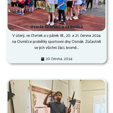
Osmák šesťáků a sedmáků
V úterý, ve čtvrtek a v pátek 18., 20. a 21. června 2024
na Osmičce proběhly sportovní dny Osmák. Zúčastnili
se jich všichni žáci, kromě...
20 června, 2024