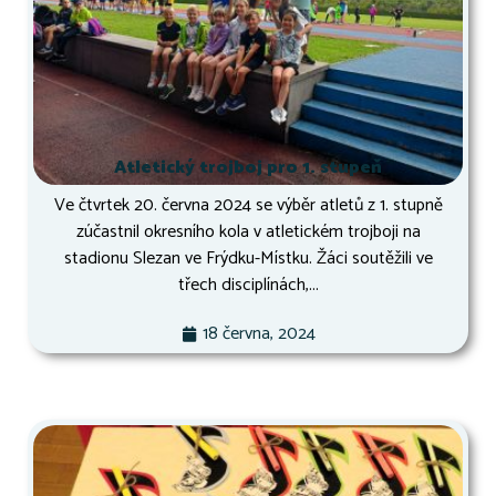
Atletický trojboj pro 1. stupeň
Ve čtvrtek 20. června 2024 se výběr atletů z 1. stupně
zúčastnil okresního kola v atletickém trojboji na
stadionu Slezan ve Frýdku-Místku. Žáci soutěžili ve
třech disciplínách,...
18 června, 2024