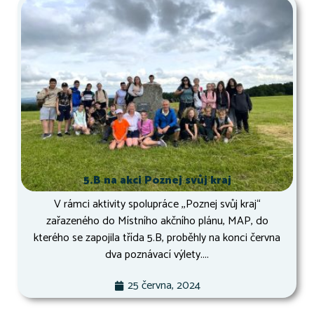
5.B na akci Poznej svůj kraj
V rámci aktivity spolupráce ,,Poznej svůj kraj“
zařazeného do Místního akčního plánu, MAP, do
kterého se zapojila třída 5.B, proběhly na konci června
dva poznávací výlety....
25 června, 2024