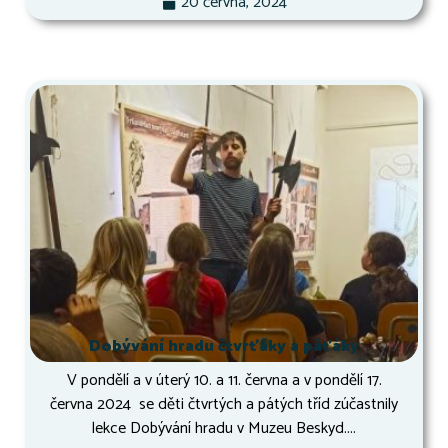
20 června, 2024
Dobývání hradu čtvrťáky a páťáky
V pondělí a v úterý 10. a 11. června a v pondělí 17.
června 2024 se děti čtvrtých a pátých tříd zúčastnily
lekce Dobývání hradu v Muzeu Beskyd....