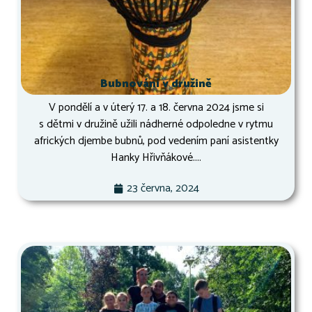
Bubnování v družině
V pondělí a v úterý 17. a 18. června 2024 jsme si
s dětmi v družině užili nádherné odpoledne v rytmu
afrických djembe bubnů, pod vedením paní asistentky
Hanky Hřivňákové....
23 června, 2024