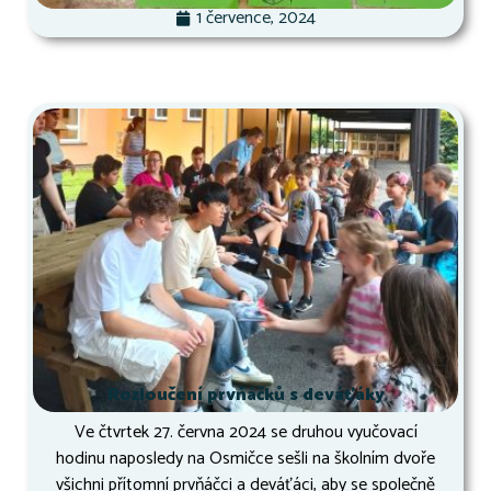
1 července, 2024
Rozloučení prvňáčků s deváťáky
Ve čtvrtek 27. června 2024 se druhou vyučovací
hodinu naposledy na Osmičce sešli na školním dvoře
všichni přítomní prvňáčci a deváťáci, aby se společně