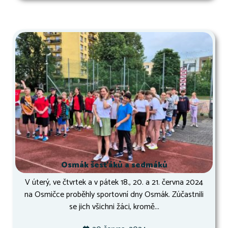
Osmák šesťáků a sedmáků
V úterý, ve čtvrtek a v pátek 18., 20. a 21. června 2024
na Osmičce proběhly sportovní dny Osmák. Zúčastnili
se jich všichni žáci, kromě...