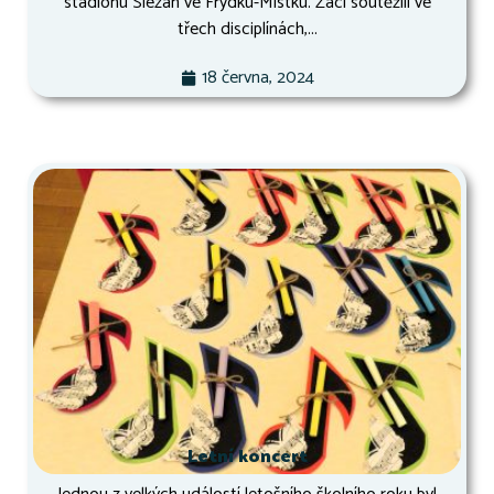
stadionu Slezan ve Frýdku-Místku. Žáci soutěžili ve
třech disciplínách,...
18 června, 2024
Letní koncert