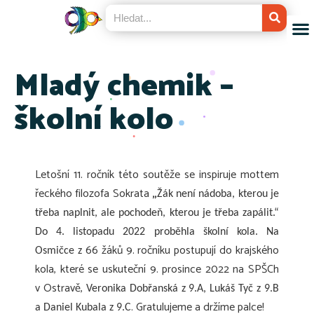
Mladý chemik –
školní kolo
Letošní 11. ročník této soutěže se inspiruje mottem
řeckého filozofa Sokrata
„
Žák není nádoba, kterou je
třeba naplnit, ale pochodeň, kterou je třeba zapálit.“
Do 4. listopadu 2022 proběhla školní kola. Na
66 žáků 9. ročníku postupují do krajského
Osmičce z
kola, které se uskuteční 9. prosince 2022 na SPŠCh
v Ostravě,
Veronika Dobřanská z 9.A, Lukáš Tyč z 9.B
. Gratulujeme a držíme palce!
a Daniel Kubala z 9.C