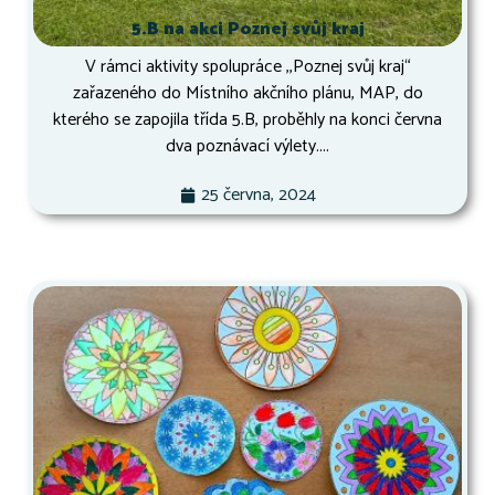
5.B na akci Poznej svůj kraj
V rámci aktivity spolupráce ,,Poznej svůj kraj“
zařazeného do Místního akčního plánu, MAP, do
kterého se zapojila třída 5.B, proběhly na konci června
dva poznávací výlety....
25 června, 2024