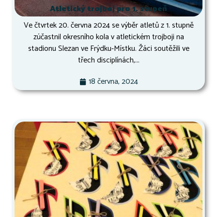
Atletický trojboj pro 1. stupeň
Ve čtvrtek 20. června 2024 se výběr atletů z 1. stupně
zúčastnil okresního kola v atletickém trojboji na
stadionu Slezan ve Frýdku-Místku. Žáci soutěžili ve
třech disciplínách,...
18 června, 2024