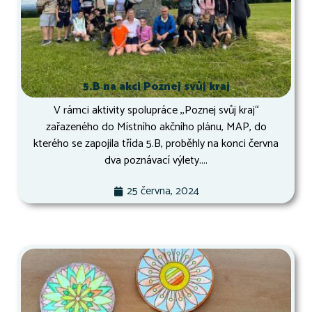
5.B na akci Poznej svůj kraj
V rámci aktivity spolupráce ,,Poznej svůj kraj“
zařazeného do Místního akčního plánu, MAP, do
kterého se zapojila třída 5.B, proběhly na konci června
dva poznávací výlety....
25 června, 2024