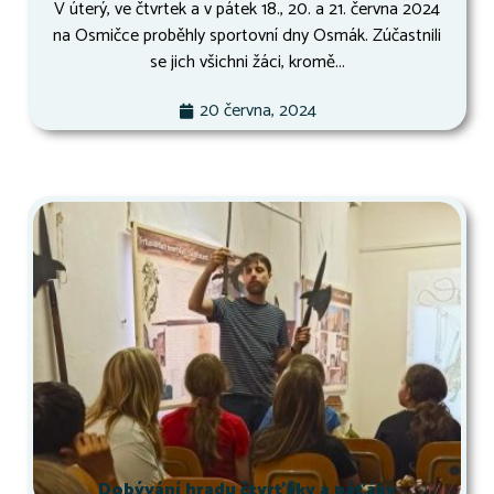
V úterý, ve čtvrtek a v pátek 18., 20. a 21. června 2024
na Osmičce proběhly sportovní dny Osmák. Zúčastnili
se jich všichni žáci, kromě...
20 června, 2024
Dobývání hradu čtvrťáky a páťáky