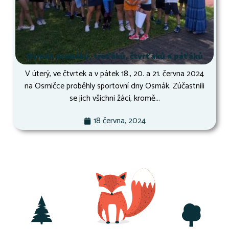
Osmák druháků, třeťáků, čtvrťáků a páťáků
V úterý, ve čtvrtek a v pátek 18., 20. a 21. června 2024
na Osmičce proběhly sportovní dny Osmák. Zúčastnili
se jich všichni žáci, kromě...
18 června, 2024