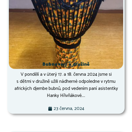
Bubnování v družině
V pondělí a v úterý 17. a 18. června 2024 jsme si
s dětmi v družině užili nádherné odpoledne v rytmu
afrických djembe bubnů, pod vedením paní asistentky
Hanky Hřivňákové....
23 června, 2024