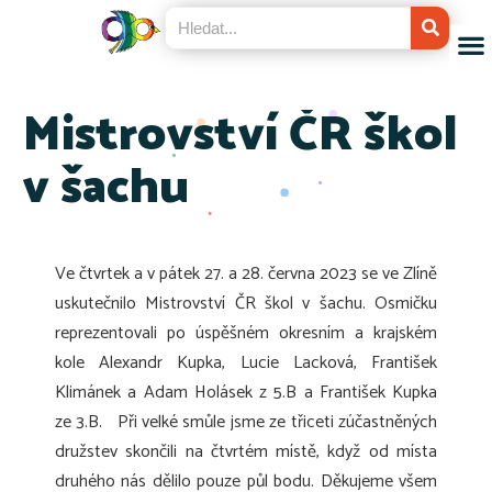
Mistrovství ČR škol
v šachu
Ve čtvrtek a v pátek 27. a 28. června 2023 se ve Zlíně
uskutečnilo Mistrovství ČR škol v šachu. Osmičku
reprezentovali po úspěšném okresním a krajském
kole Alexandr Kupka, Lucie Lacková, František
Klimánek a Adam Holásek z 5.B a František Kupka
ze 3.B. Při velké smůle jsme ze třiceti zúčastněných
družstev skončili na čtvrtém místě, když od místa
druhého nás dělilo pouze půl bodu. Děkujeme všem