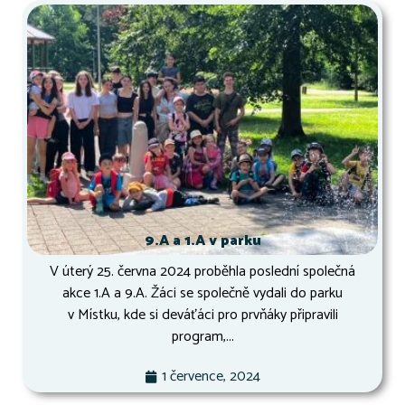
9.A a 1.A v parku
V úterý 25. června 2024 proběhla poslední společná
akce 1.A a 9.A. Žáci se společně vydali do parku
v Místku, kde si deváťáci pro prvňáky připravili
program,...
1 července, 2024