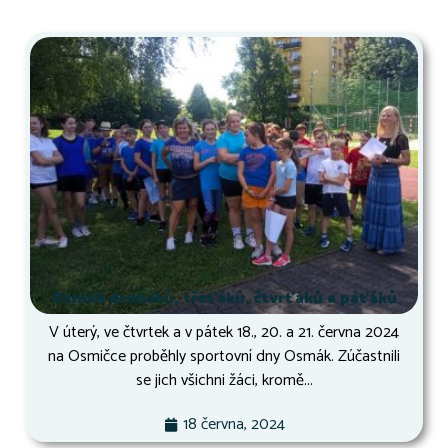
Osmák druháků, třeťáků, čtvrťáků a páťáků
V úterý, ve čtvrtek a v pátek 18., 20. a 21. června 2024
na Osmičce proběhly sportovní dny Osmák. Zúčastnili
se jich všichni žáci, kromě...
18 června, 2024