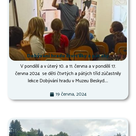
Dobývání hradu čtvrťáky a páťáky
V pondělí a v úterý 10. a 11. června a v pondělí 17.
června 2024 se děti čtvrtých a pátých tříd zúčastnily
lekce Dobývání hradu v Muzeu Beskyd....
19 června, 2024