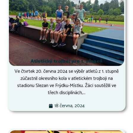
Atletický trojboj pro 1. stupeň
Ve čtvrtek 20. června 2024 se výběr atletů z 1. stupně
zúčastnil okresního kola v atletickém trojboji na
stadionu Slezan ve Frýdku-Místku. Žáci soutěžili ve
třech disciplínách,...
18 června, 2024