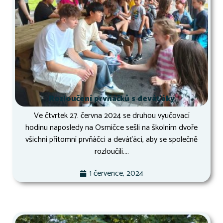
Rozloučení prvňáčků s deváťáky
Ve čtvrtek 27. června 2024 se druhou vyučovací
hodinu naposledy na Osmičce sešli na školním dvoře
všichni přítomní prvňáčci a deváťáci, aby se společně
rozloučili....
1 července, 2024