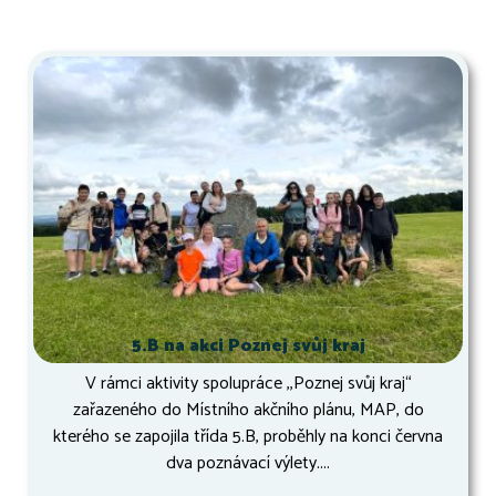
5.B na akci Poznej svůj kraj
V rámci aktivity spolupráce ,,Poznej svůj kraj“
zařazeného do Místního akčního plánu, MAP, do
kterého se zapojila třída 5.B, proběhly na konci června
dva poznávací výlety....