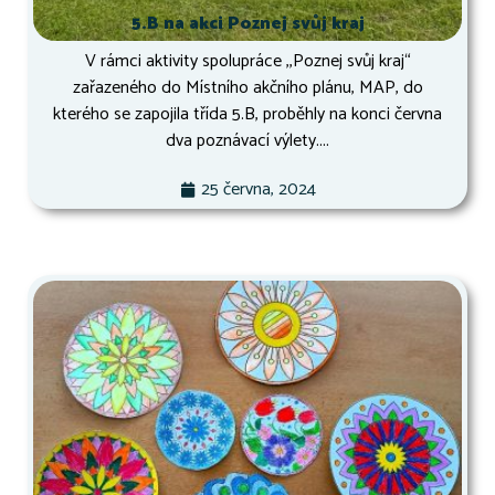
5.B na akci Poznej svůj kraj
V rámci aktivity spolupráce ,,Poznej svůj kraj“
zařazeného do Místního akčního plánu, MAP, do
kterého se zapojila třída 5.B, proběhly na konci června
dva poznávací výlety....
25 června, 2024