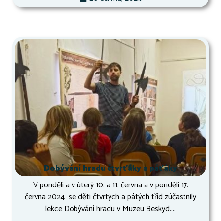
Dobývání hradu čtvrťáky a páťáky
V pondělí a v úterý 10. a 11. června a v pondělí 17.
června 2024 se děti čtvrtých a pátých tříd zúčastnily
lekce Dobývání hradu v Muzeu Beskyd....