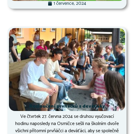
1 července, 2024
Rozloučení prvňáčků s deváťáky
Ve čtvrtek 27. června 2024 se druhou vyučovací
hodinu naposledy na Osmičce sešli na školním dvoře
všichni přítomní prvňáčci a deváťáci, aby se společně