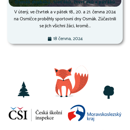
Osmák druháků, třeťáků, čtvrťáků a páťáků
V úterý, ve čtvrtek a v pátek 18., 20. a 21. června 2024
na Osmičce proběhly sportovní dny Osmák. Zúčastnili
se jich všichni žáci, kromě...
18 června, 2024