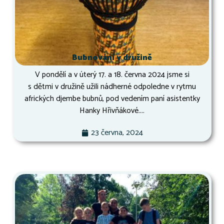
Bubnování v družině
V pondělí a v úterý 17. a 18. června 2024 jsme si
s dětmi v družině užili nádherné odpoledne v rytmu
afrických djembe bubnů, pod vedením paní asistentky
Hanky Hřivňákové....
23 června, 2024