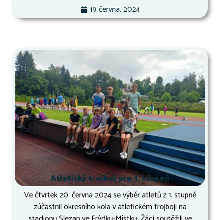
19 června, 2024
Atletický trojboj pro 1. stupeň
Ve čtvrtek 20. června 2024 se výběr atletů z 1. stupně
zúčastnil okresního kola v atletickém trojboji na
stadionu Slezan ve Frýdku-Místku. Žáci soutěžili ve