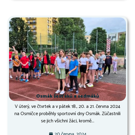
Osmák šesťáků a sedmáků
V úterý, ve čtvrtek a v pátek 18., 20. a 21. června 2024
na Osmičce proběhly sportovní dny Osmák. Zúčastnili
se jich všichni žáci, kromě...
20 června, 2024