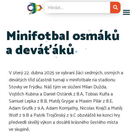
Minifotbal osmáků
a deváťáků
V úterý 22. dubna 2025 se vybraní žáci sedmých, osmých a
devátých tříd účastnili turnaji v minifotbale na stadionu
Stovky ve Frýdku. Náš tým ve složení Milan Dužda,
Vojtěch Kubina a Daniel Ostárek z 8.A, Tobias Kulfa a
Samuel Lepka z 8.B, Matěj Grygar a Maxim Pilár z 8.E,
Adam Grufík z 9.A, Adam Komjathy, Nicolas Krejčí a Matěj
Wolf z 9.B a Patrik Trojčínský z 9.C obzvláště ke konci hry
předvedli skvělý výkon a dosáhli krásného šestého místa
ve skupině.